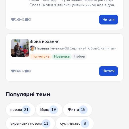
Слова і мотив зʼявились дивним чином але відразу
встиг записати на гітарі. Трек вийшов у жовтні
2025 року
Читати
1
41
0
Зірка кохання
Неоніла Гуменюк
08 Серпень
Любов
1 хв читати
Популярна
Новеньке
Любов
Читати
0
32
0
Популярні теми
поезія
21
Вірш
19
Життя
15
українська поезія
11
суспільство
8