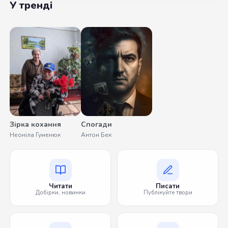
У тренді
Зірка кохання
Спогади
Неоніла Гуменюк
Антон Бек
Читати
Писати
Добірки, новинки
Публікуйте твори