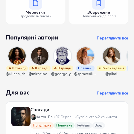
Чернетки
Збережене
Продовжіть писати
Поверніться до робіт
Популярні автори
Переглянути все
🔥 В тренді
🔥 В тренді
🔥 В тренді
Новенькі
⭐ Рекомендація
Нов
@uliana_chernenko
@miroslavmaniyk
@george_y_lawlett
@spravedliwa
@pikol
@s
Для вас
Переглянути все
Спогади
Антон Бек
07 Серпень
Суспільство
2 хв читати
Популярна
Новеньке
ReАкція
Вірш
Пісня ``Спогади`` була написана рівно рік тому.