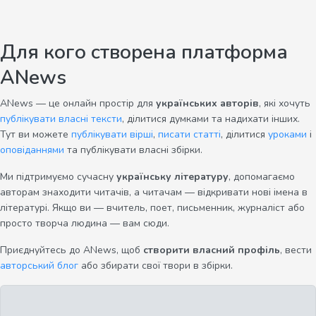
Для кого створена платформа
ANews
ANews — це онлайн простір для
українських авторів
, які хочуть
публікувати власні тексти
, ділитися думками та надихати інших.
Тут ви можете
публікувати вірші
,
писати статті
, ділитися
уроками
і
оповіданнями
та публікувати власні збірки.
Ми підтримуємо сучасну
українську літературу
, допомагаємо
авторам знаходити читачів, а читачам — відкривати нові імена в
літературі. Якщо ви — вчитель, поет, письменник, журналіст або
просто творча людина — вам сюди.
Приєднуйтесь до ANews, щоб
створити власний профіль
, вести
авторський блог
або збирати свої твори в збірки.