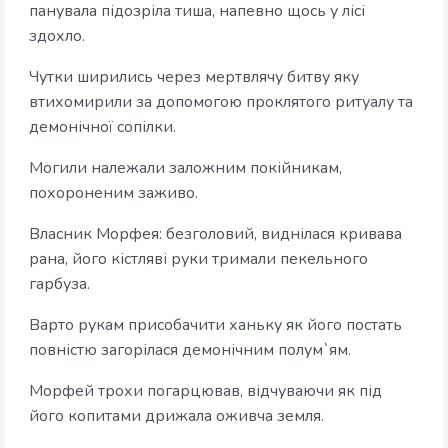
панувала підозріла тиша, напевно щось у лісі
здохло.
Чутки ширились через мертвлячу битву яку
втихомирили за допомогою проклятого ритуалу та
демонічної сопілки.
Могили належали заложним покійникам,
похороненим заживо.
Власник Морфея: безголовий, виднілася кривава
рана, його кістляві руки тримали пекельного
гарбуза.
Варто рукам присобачити ханьку як його постать
повністю загорілася демонічним полум`ям.
Морфей трохи погарцював, відчуваючи як під
його копитами дрижала оживча земля.