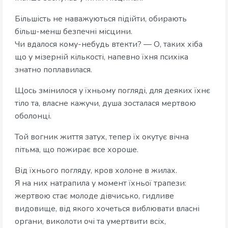
Більшість не наважуються підійти, обирають
більш-менш безпечні місцини.
Чи вдалося кому-небудь втекти? — О, таких хіба
що у мізерній кількості, напевно їхня психіка
знатно поплавилася.
Щось змінилося у їхньому погляді, для деяких їхнє
тіло та, власне кажучи, душа зосталася мертвою
оболонці.
Той вогник життя затух, тепер їх окутує вічна
пітьма, що пожирає все хороше.
Від їхнього погляду, кров холоне в жилах.
Я на них натрапила у момент їхньої трапези:
жертвою стає молоде дівчисько, гидливе
видовище, від якого хочеться виблювати власні
органи, виколоти очі та умертвити всіх,