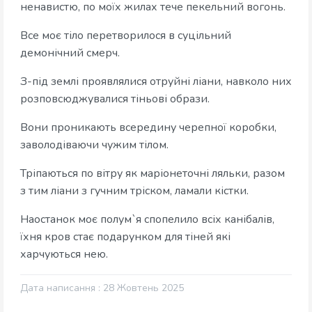
ненавистю, по моїх жилах тече пекельний вогонь.
Все моє тіло перетворилося в суцільний
демонічний смерч.
З-під землі проявлялися отруйні ліани, навколо них
розповсюджувалися тіньові образи.
Вони проникають всередину черепної коробки,
заволодіваючи чужим тілом.
Тріпаються по вітру як маріонеточні ляльки, разом
з тим ліани з гучним тріском, ламали кістки.
Наостанок моє полум`я спопелило всіх канібалів,
їхня кров стає подарунком для тіней які
харчуються нею.
Дата написання : 28 Жовтень 2025