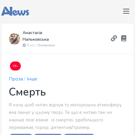
Анастасія
Нальковська
9 міс /
Оновлено
18+
Проза
/
Інше
Смерть
Я хочу щоб читач відчув ту моторошну атмосферу
яка панує у цьому творі. Те що я читаю так чи
інакше пов`язане із смертю, здебільшого
переважає горор, детектив/трилер.