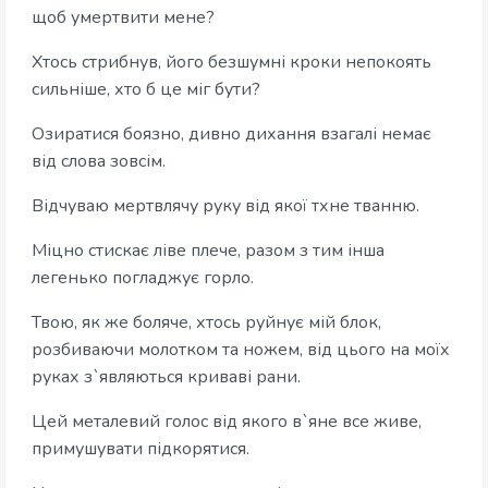
щоб умертвити мене?
Хтось стрибнув, його безшумні кроки непокоять
сильніше, хто б це міг бути?
Озиратися боязно, дивно дихання взагалі немає
від слова зовсім.
Відчуваю мертвлячу руку від якої тхне тванню.
Міцно стискає ліве плече, разом з тим інша
легенько погладжує горло.
Твою, як же боляче, хтось руйнує мій блок,
розбиваючи молотком та ножем, від цього на моїх
руках з`являються криваві рани.
Цей металевий голос від якого в`яне все живе,
примушувати підкорятися.