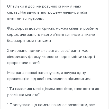
От тільки я досі не розумію із ким я маю
справу.Нагадую випотрошену ляльку, з якої
витягли всі нутрощі.
Фарфорові доволі крихкі, можна склеїти розбите
серце, але замість нього з`явиться інше, зіткане
безсмертними нитками.
Здивовано придивлялася до своєї рани: має
лікорисову форму, червоно-чорні квітки смерті
проростали вглиб.
Моя рана поволі затягнулася, я почула одну
пропозицію від якої неможливо відмовитися.
“ Ти належиш мені цілком повністю, твоє життя як
розмінна монета”.
“ Припускаю що помста починає розквітати, але