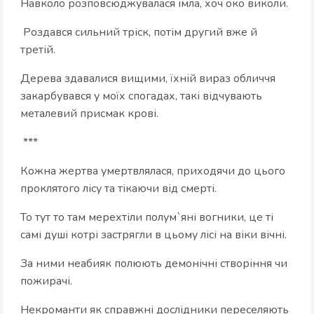
Навколо розповсюджувалася імла, хоч око виколи.
Роздався сильний тріск, потім другий вже й
третій.
Дерева здавалися вищими, їхній вираз обличчя
закарбувався у моїх спогадах, такі відчувають
металевий присмак крові.
***
Кожна жертва умертвлялася, приходячи до цього
проклятого лісу та тікаючи від смерті.
То тут то там мерехтіли полум`яні вогники, це ті
самі душі котрі застрягли в цьому лісі на віки вічні.
За ними неабияк полюють демонічні створіння чи
пожирачі.
Некроманти як справжні дослідники переселяють