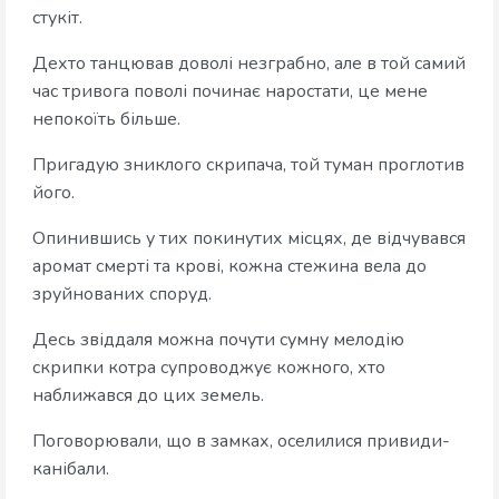
стукіт.
Дехто танцював доволі незграбно, але в той самий
час тривога поволі починає наростати, це мене
непокоїть більше.
Пригадую зниклого скрипача, той туман проглотив
його.
Опинившись у тих покинутих місцях, де відчувався
аромат смерті та крові, кожна стежина вела до
зруйнованих споруд.
Десь звіддаля можна почути сумну мелодію
скрипки котра супроводжує кожного, хто
наближався до цих земель.
Поговорювали, що в замках, оселилися привиди-
канібали.