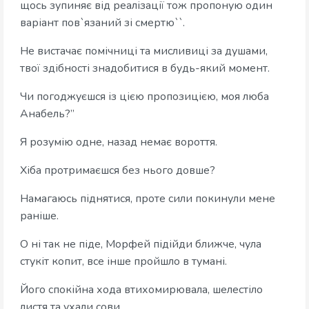
щось зупиняє від реалізації тож пропоную один
варіант пов`язаний зі смертю``.
Не вистачає помічниці та мисливиці за душами,
твої здібності знадобитися в будь-який момент.
Чи погоджуєшся із цією пропозицією, моя люба
Анабель?”
Я розумію одне, назад немає вороття.
Хіба протримаєшся без нього довше?
Намагаюсь піднятися, проте сили покинули мене
раніше.
О ні так не піде, Морфей підійди ближче, чула
стукіт копит, все інше пройшло в тумані.
Його спокійна хода втихомирювала, шелестіло
листя та ухали сови.