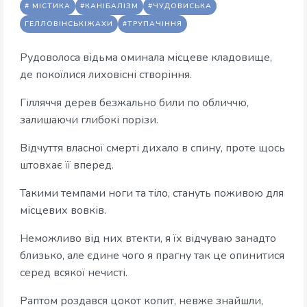
# МІСТИКА
#КАНІБАЛІЗМ
#ЧУДОВИСЬКА
ГЕЛЛОВІНСЬКІЖАХИ
#ТРУПАЧІННЯ
Рудоволоса відьма оминала місцеве кладовище,
де покоїлися лиховісні створіння.
Гілляччя дерев безжально били по обличчю,
залишаючи глибокі порізи.
Відчуття власної смерті дихало в спину, проте щось
штовхає її вперед.
Такими темпами ноги та тіло, стануть поживою для
місцевих вовків.
Неможливо від них втекти, я їх відчуваю занадто
близько, але єдине чого я прагну так це опинитися
серед всякої нечисті.
Раптом роздався цокот копит, невже знайшли,