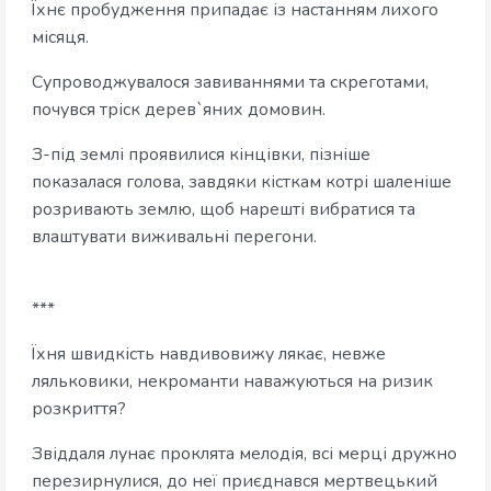
Їхнє пробудження припадає із настанням лихого
місяця.
Супроводжувалося завиваннями та скреготами,
почувся тріск дерев`яних домовин.
З-під землі проявилися кінцівки, пізніше
показалася голова, завдяки кісткам котрі шаленіше
розривають землю, щоб нарешті вибратися та
влаштувати виживальні перегони.
***
Їхня швидкість навдивовижу лякає, невже
ляльковики, некроманти наважуються на ризик
розкриття?
Звіддаля лунає проклята мелодія, всі мерці дружно
перезирнулися, до неї приєднався мертвецький