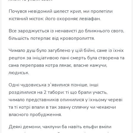
Почувся невідомий шелест крил, ми пролетіли
кістяний місток: його охороняє левіафан.
Все зароджується із ненависті до ближнього свого,
більшість потерпає від кровопролиття.
Чимало душ було загублено у цій бійні, саме із їхніх
решток за ініціативою пані смерть була створена та
сама переправа котра лякає, власне кажучи,
людиськ.
Одні чудовиська з`явилися пізніше, інші
розділилися на 2 табори: ті що брали участь,
чимало представників опинилися у їхньому череві
та ті котрі впали в так звану сплячку чи чекаючи
власного пробудження.
Деякі демони, чаклуни ба навіть ельфи вміли