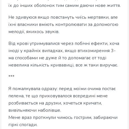
їх до інших оболонок тим самим даючи нове життя.
Не здивуюся якщо повстануть чиїсь мертвяки, але
їхні власники вміють контролювати за допомогою
мелодії, якихось звуків.
Від крові утримувалися через побічні ефекти, хоча
іноді у крайніх випадках, якщо втихомирення 3-
ма способами не дуже й то допомагає от тоді
невелика кількість кривавиці, все ж таки виручає.
***
Я пожалкувала одразу: перед моїми очима постає
пелена, те що приховувалося всередині мене
розбивається на друзки, хочеться кричати,
вивільняючи наболівше.
Мене враз проткнули чимось гострим, забираючи
гіркі спогади.