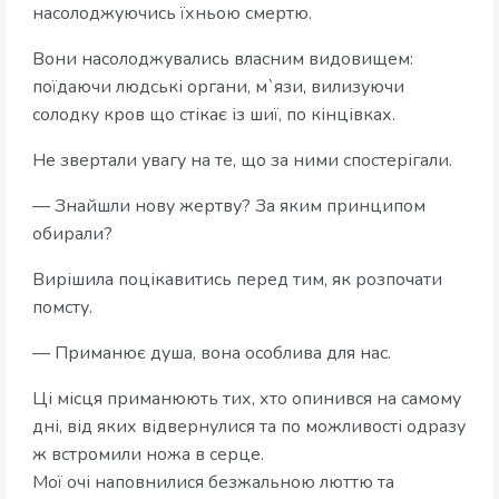
насолоджуючись їхньою смертю.
Вони насолоджувались власним видовищем:
поїдаючи людські органи, м`язи, вилизуючи
солодку кров що стікає із шиї, по кінцівках.
Не звертали увагу на те, що за ними спостерігали.
— Знайшли нову жертву? За яким принципом
обирали?
Вирішила поцікавитись перед тим, як розпочати
помсту.
— Приманює душа, вона особлива для нас.
Ці місця приманюють тих, хто опинився на самому
дні, від яких відвернулися та по можливості одразу
ж встромили ножа в серце.
Мої очі наповнилися безжальною люттю та