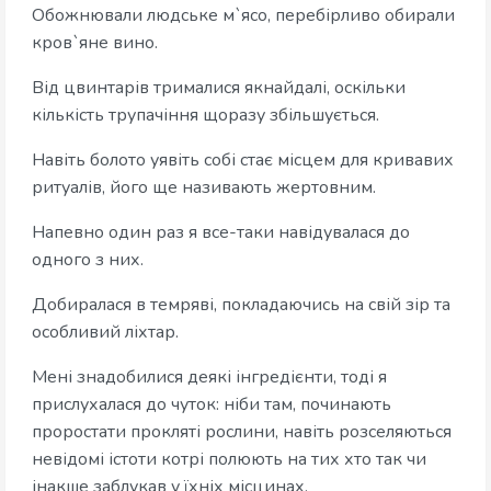
Обожнювали людське м`ясо, перебірливо обирали
кров`яне вино.
Від цвинтарів трималися якнайдалі, оскільки
кількість трупачіння щоразу збільшується.
Навіть болото уявіть собі стає місцем для кривавих
ритуалів, його ще називають жертовним.
Напевно один раз я все-таки навідувалася до
одного з них.
Добиралася в темряві, покладаючись на свій зір та
особливий ліхтар.
Мені знадобилися деякі інгредієнти, тоді я
прислухалася до чуток: ніби там, починають
проростати прокляті рослини, навіть розселяються
невідомі істоти котрі полюють на тих хто так чи
інакше заблукав у їхніх місцинах.