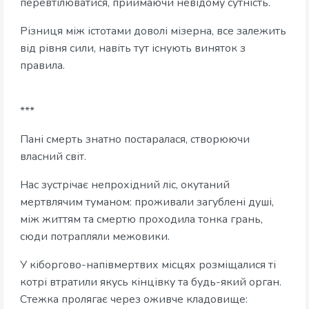
перевтілюватися, приймаючи невідому сутність.
Різниця між істотами доволі мізерна, все залежить
від рівня сили, навіть тут існують виняток з
правила.
***
Пані смерть знатно постаралася, створюючи
власний світ.
Нас зустрічає непрохідний ліс, окутаний
мертвлячим туманом: проживали загублені душі,
між життям та смертю проходила тонка грань,
сюди потрапляли межовики.
У кіборгово-напівмертвих місцях розміщалися ті
котрі втратили якусь кінцівку та будь-який орган.
Стежка пролягає через оживче кладовище: