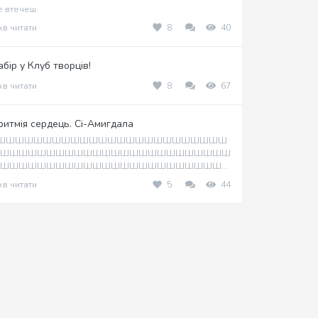
е втечеш.
хв читати
8
40
абір у Клуб творців!
хв читати
8
67
ритмія сердець. Сі-Амигдала
ШШШШШШШШШШШШШШШШШШШШШШШШШ
ШШШШШШШШШШШШШШШШШШШШШШШШШ
ШШШШШШШШШШШШШШШШШШШШШШШШ...
хв читати
5
44