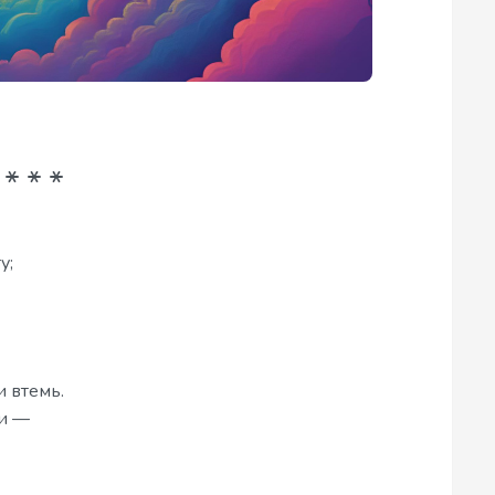
у;
и втемь.
ли —