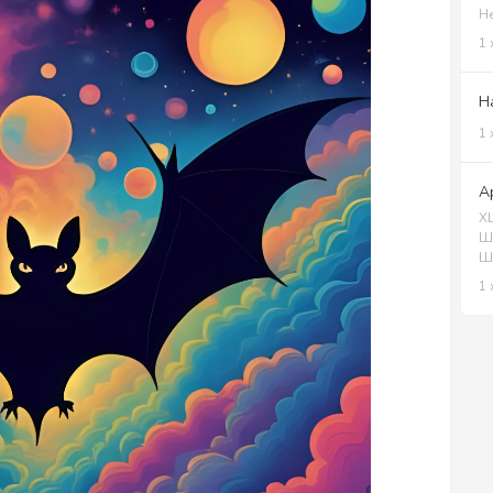
Н
1 
Н
1 
А
Х
Ш
Ш
1 