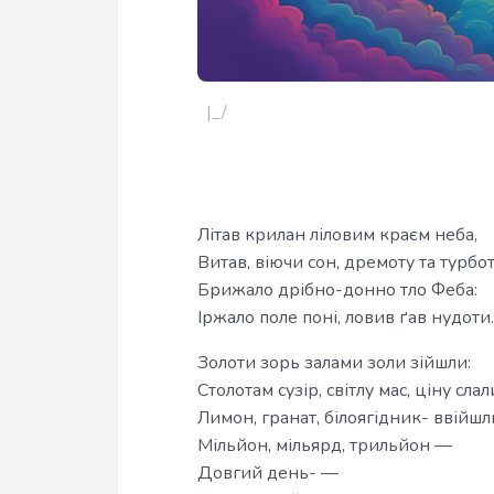
|_/
Літав крилан ліловим краєм неба,
Витав, віючи сон, дремоту та турбот
Брижало дрібно-донно тло Феба:
Іржало поле поні, ловив ґав нудоти.
Золоти зорь залами золи зійшли:
Столотам сузір, світлу мас, ціну слал
Лимон, гранат, білоягідник- ввійш
Мільйон, мільярд, трильйон —
Довгий день- —