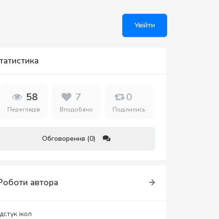
Увійти
татистика
58
7
0
Переглядів
Вподобано
Поділились
Обговорення (0)
Роботи автора
дстук ікол