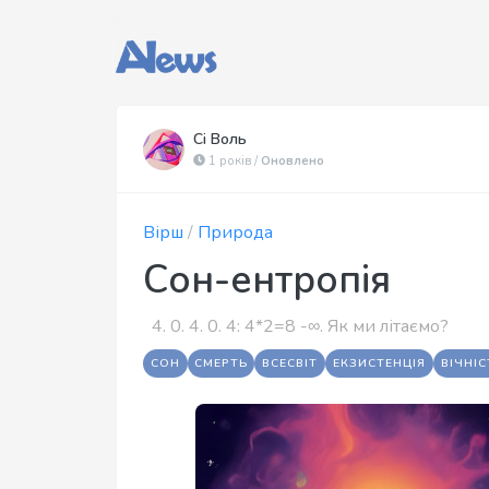
Сі Воль
1 років /
Оновлено
Вірш
/
Природа
Сон-ентропія
4. 0. 4. 0. 4:​ 4*2=8 -​∞. Як ми літаємо?
СОН
СМЕРТЬ
ВСЕСВІТ
ЕКЗИСТЕНЦІЯ
ВІЧНІС