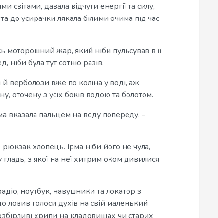
и світами, давала відчути енергії та силу,
 та до усирачки лякала білими очима під час
йсь моторошний жар, який ніби пульсував в її
д, ніби була тут сотню разів.
й верболози вже по коліна у воді, аж
, оточену з усіх боків водою та болотом.
ма вказала пальцем на воду попереду. –
в рюкзак хлопець. Ірма ніби його не чула,
 гладь, з якої на неї хитрим оком дивилися
адіо, ноутбук, навушники та локатор з
що ловив голоси духів на свій маленький
озбірливі хрипи на кладовищах чи старих