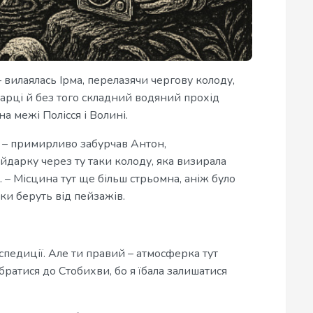
– вилаялась Ірма, перелазячи чергову колоду,
дарці й без того складний водяний прохід
 на межі Полісся і Волині.
, – примирливо забурчав Антон,
дарку через ту таки колоду, яка визирала
 – Місцина тут ще більш стрьомна, аніж було
ки беруть від пейзажів.
кспедиції. Але ти правий – атмосферка тут
братися до Стобихви, бо я їбала залишатися