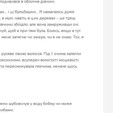
одивився в обличчя дівчині.
пах… і ці бульбашки… Я намагаюсь дуже
і, в мулі, навіть в цих деревах – це треш.
вчини зблідло, але вона замруживши очі,
куй, щоб я при тямі була. Боюсь, якщо я тут
 мене затягне чи зжере, чи я не знаю. Тох, я
 русяве пасмо волосся. Під її очима залягли
ресохлими, всупереч вологості місцевості.
 та пересмикувала плечима, неначе щось
леко шубовснув у воду бобер чи може
грибами.