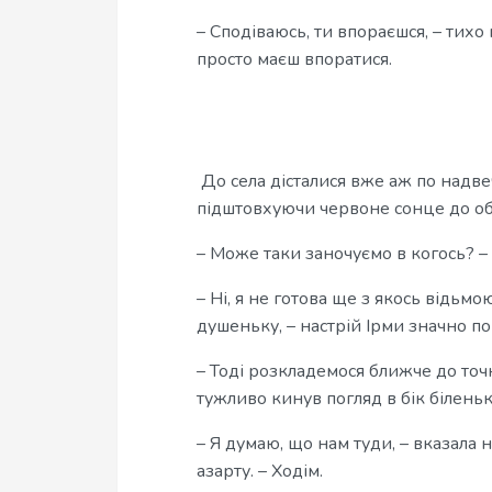
– Сподіваюсь, ти впораєшся, – тихо
просто маєш впоратися.
До села дісталися вже аж по надве
підштовхуючи червоне сонце до об
– Може таки заночуємо в когось? –
– Ні, я не готова ще з якось відь
душеньку, – настрій Ірми значно п
– Тоді розкладемося ближче до точ
тужливо кинув погляд в бік білень
– Я думаю, що нам туди, – вказала н
азарту. – Ходім.