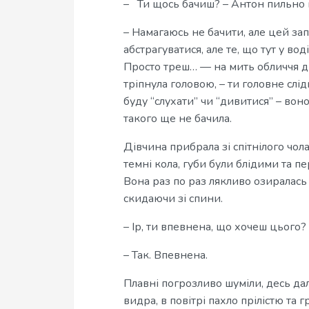
– Ти щось бачиш? – Антон пильно п
– Намагаюсь не бачити, але цей за
абстрагуватися, але те, що тут у вод
Просто треш… — на мить обличчя ді
тріпнула головою, – ти головне слід
буду “слухати” чи “дивитися” – воно
такого ще не бачила.
Дівчина прибрала зі спітнілого чола
темні кола, губи були блідими та пе
Вона раз по раз лякливо озиралась
скидаючи зі спини.
– Ір, ти впевнена, що хочеш цього?
– Так. Впевнена.
Плавні погрозливо шуміли, десь да
видра, в повітрі пахло прілістю та 