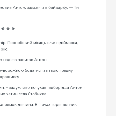
 мовив Антон, залазячи в байдарку. — Ти
чір. Повнобокий місяць вже підіймався,
рію.
 з надією запитав Антон.
мою-ворожкою бодатися за твою грішну
окращився.
ки, – задумливо почухав підборіддя Антон і
ких хатин села Стобихва.
апрямок дівчина. В її очах горів вогник