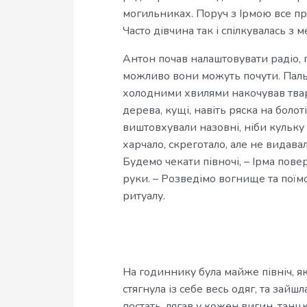
могильниках. Поруч з Ірмою все пра
Часто дівчина так і спілкувалась з 
Антон почав налаштовувати радіо, 
можливо вони можуть почути. Паль
холодними хвилями накочував твар
дерева, кущі, навіть ряска на болот
виштовхували назовні, ніби кульку
харчало, скреготало, але не видава
Будемо чекати півночі, – Ірма пов
руки. – Розведімо вогнище та поїмо
ритуалу.
На годиннику була майже північ, я
стягнула із себе весь одяг, та зайшл
постать, лягав у кожен вигин, танц