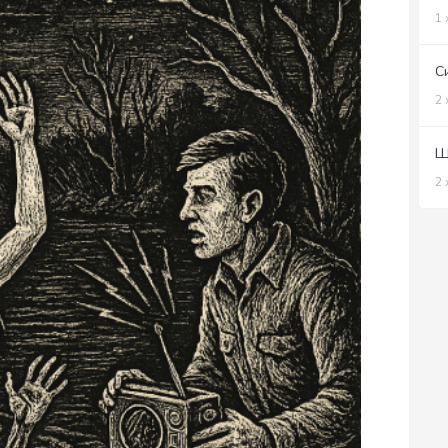
1 
С
2 
Ш
2 