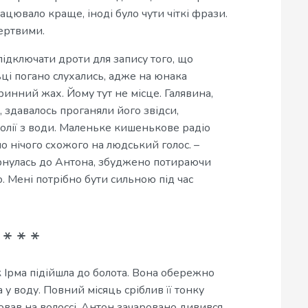
цювало краще, іноді було чути чіткі фрази.
мертвими.
підключати дроти для запису того, що
ці погано слухались, адже на юнака
инний жах. Йому тут не місце. Галявина,
і, здавалось проганяли його звідси,
 олії з води. Маленьке кишенькове радіо
ло нічого схожого на людський голос. –
ернулась до Антона, збуджено потираючи
. Мені потрібно бути сильною під час
к Ірма підійшла до болота. Вона обережно
а у воду. Повний місяць сріблив її тонку
ював на волоссі. Антон зачаровано дивився