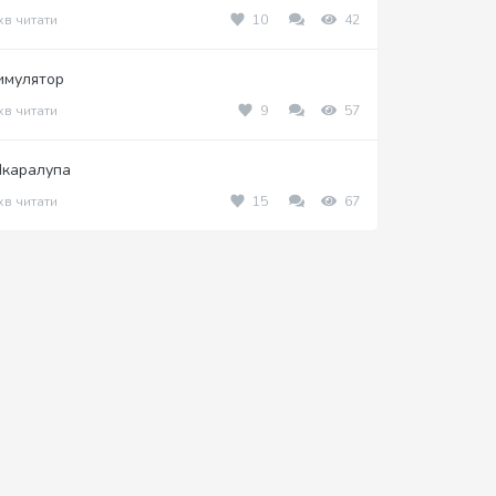
хв читати
10
42
имулятор
хв читати
9
57
каралупа
хв читати
15
67