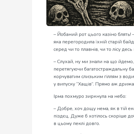
– Йобаний рот цього казіно блять! 
яка перегородила їхній старій бай
серед чи то плавнів, чи то лісу десь
– Слухай, ну ми знали на що йдемо
перетягуючи багатостраждальну бай
корчуватим слизьким гіллям з води.
у випуску “Хащів”. Прямо аж дрижа
Ірма похмуро зиркнула на небо:
– Добре, хоч дощу нема, як в тій е
піздєц. Дуже б хотілось скоріше до
в цьому пеклі довго.