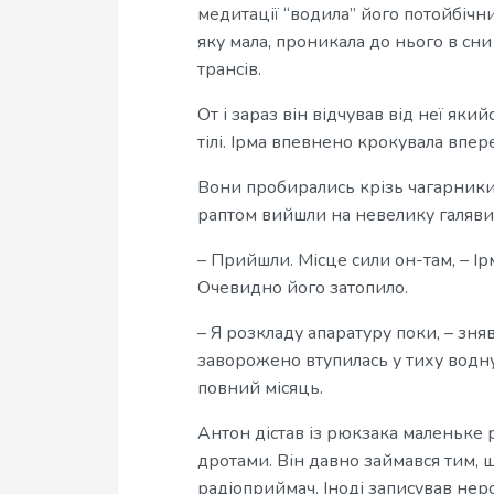
медитації “водила” його потойбічним
яку мала, проникала до нього в сни
трансів.
От і зараз він відчував від неї яки
тілі. Ірма впевнено крокувала впере
Вони пробирались крізь чагарники 
раптом вийшли на невелику галявину
– Прийшли. Місце сили он-там, – Ір
Очевидно його затопило.
– Я розкладу апаратуру поки, – зня
заворожено втупилась у тиху водну
повний місяць.
Антон дістав із рюкзака маленьке р
дротами. Він давно займався тим, 
радіоприймач. Іноді записував нер