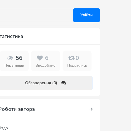
Увійти
татистика
56
6
0
Переглядів
Вподобано
Поділились
Обговорення (0)
Роботи автора
ніздо