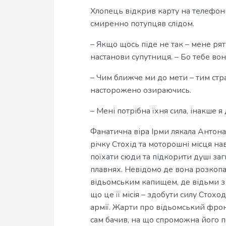
Хлопець відкрив карту на телефоні
смиренно потупцяв слідом.
– Якщо щось піде не так – мене ряту
настанови супутниця. – Бо тебе во
– Чим ближче ми до мети – тим стра
насторожено озираючись.
– Мені потрібна їхня сила, інакше
Фанатична віра Ірми лякала Антона.
річку Стохід та моторошні місця на
поїхати сюди та підкорити душі заг
плавнях. Невідомо де вона розкопа
відьомським капищем, де відьми з 
що це її місія – здобути силу Стох
армії. Жарти про відьомський фрон
сам бачив, на що спроможна його п