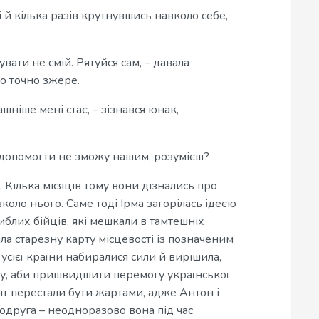
 й кілька разів крутнувшись навколо себе,
вати не смій. Рятуйся сам, – давала
но точно зжере.
шніше мені стає, – зізнався юнак,
 я допомогти не зможу нашим, розумієш?
 Кілька місяців тому вони дізнались про
вколо нього. Саме тоді Ірма загорілась ідеєю
иблих бійців, які мешкали в тамтешніх
ла старезну карту місцевості із позначеним
усієї країни набиралися сили й вирішила,
оду, аби пришвидшити перемогу української
т перестали бути жартами, адже Антон і
одруга – неодноразово вона під час