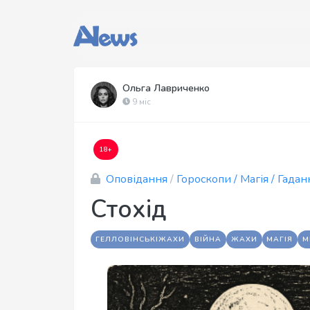
Ольга Лавриченко
9 міс
18+
Оповідання
/
Гороскопи / Магія / Гадан
Стохід
ГЕЛЛОВІНСЬКІЖАХИ
ВІЙНА
ЖАХИ
МАГІЯ
М