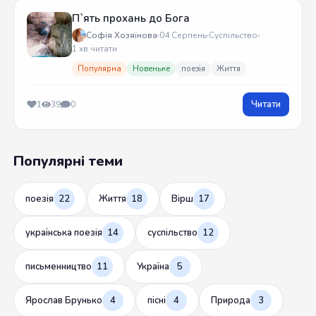
П`ять прохань до Бога
Софія Хозяїнова
04 Серпень
Суспільство
1 хв читати
Популярна
Новеньке
поезія
Життя
Читати
1
39
0
Популярні теми
поезія
22
Життя
18
Вірш
17
українська поезія
14
суспільство
12
письменництво
11
Україна
5
Ярослав Брунько
4
пісні
4
Природа
3