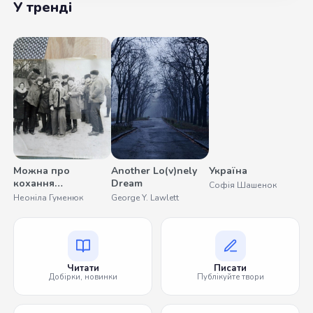
У тренді
Можна про
Another Lo(v)nely
Україна
С
кохання
Dream
Софія Шашенок
О
помовчати
Неоніла Гуменюк
George Y. Lawlett
Читати
Писати
Добірки, новинки
Публікуйте твори