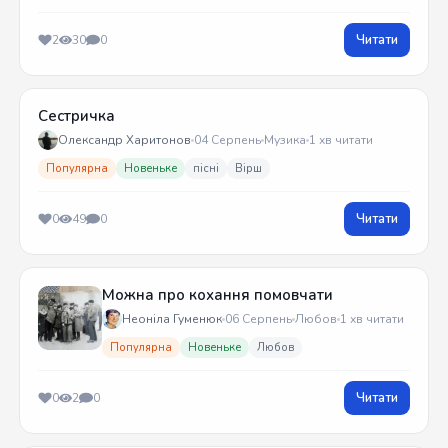
Читати
2
30
0
Сестричка
Олександр Харитонов
04 Серпень
Музика
1 хв читати
Популярна
Новеньке
пісні
Вірш
Читати
0
49
0
Можна про кохання помовчати
Неоніла Гуменюк
06 Серпень
Любов
1 хв читати
Популярна
Новеньке
Любов
Читати
0
2
0