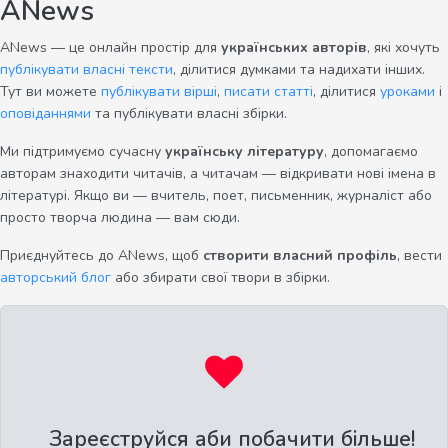
ANews
ANews — це онлайн простір для
українських авторів
, які хочуть
публікувати власні тексти
, ділитися думками та надихати інших.
Тут ви можете
публікувати вірші
,
писати статті
, ділитися
уроками
і
оповіданнями
та публікувати власні збірки.
Ми підтримуємо сучасну
українську літературу
, допомагаємо
авторам знаходити читачів, а читачам — відкривати нові імена в
літературі. Якщо ви — вчитель, поет, письменник, журналіст або
просто творча людина — вам сюди.
Приєднуйтесь до ANews, щоб
створити власний профіль
, вести
авторський блог
або збирати свої твори в збірки.
Зареєструйся аби побачити більше!