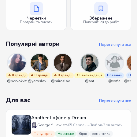
Чернетки
Збережене
Продовжіть писати
Поверніться до робіт
Популярні автори
Переглянути все
🔥 В тренді
🔥 В тренді
🔥 В тренді
⭐ Рекомендація
Новенькі
Нове
@pervokvit
@yaroslavbrunko
@miroslavmaniyk
@ant
@sofia
Для вас
Переглянути все
Another Lo(v)nely Dream
George Y. Lawlett
05 Серпень
Любов
2 хв читати
Популярна
Новеньке
Вірш
романтика