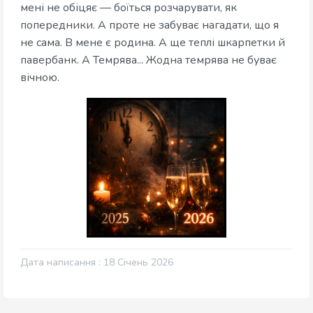
мені не обіцяє — боїться розчарувати, як
попередники. А проте не забуває нагадати, що я
не сама. В мене є родина. А ще теплі шкарпетки й
павербанк. А Темрява... Жодна темрява не буває
вічною.
Дата написання : 18 Січень 2026