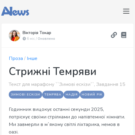
Вікторія Токар
6 міс /
Оновлено
Проза
/
Інше
Стрижні Темряви
Текст для марафону ``Зимові ескізи``, Завдання 15
ЗИМОВІ ЕСКІЗИ
ТЕМРЯВА
НАДІЯ
НОВИЙ РІК
Годинник вицокує останні секунди 2025,
потріскує своїми стрілками до напівтемної кімнати.
Ми завмерли в м`якому світлі ліхтарика, немов в
оазі.