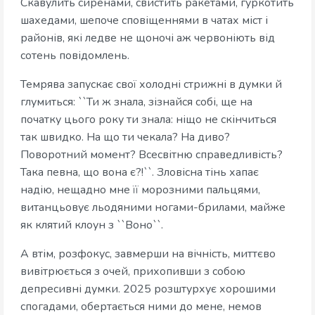
Скавулить сиренами, свистить ракетами, гуркотить
шахедами, шепоче сповіщеннями в чатах міст і
районів, які ледве не щоночі аж червоніють від
сотень повідомлень.
Темрява запускає свої холодні стрижні в думки й
глумиться: ``Ти ж знала, зізнайся собі, ще на
початку цього року ти знала: ніщо не скінчиться
так швидко. На що ти чекала? На диво?
Поворотний момент? Всесвітню справедливість?
Така певна, що вона є?!``. Зловісна тінь хапає
надію, нещадно мне її морозними пальцями,
витанцьовує льодяними ногами-брилами, майже
як клятий клоун з ``Воно``.
А втім, розфокус, завмерши на вічність, миттєво
вивітрюється з очей, прихопивши з собою
депресивні думки. 2025 розштурхує хорошими
спогадами, обертається ними до мене, немов