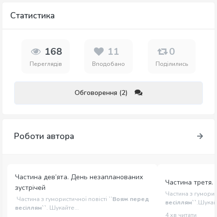
Статистика
168
11
0
Переглядів
Вподобано
Поділились
Обговорення (2)
Роботи автора
Частина дев’ята. День незапланованих
Частина третя.
зустрічей
Частина з гуморис
Частина з гумористичної повісті ``
Вояж перед
весіллям``
.Шукайт
весіллям``
. Шукайте...
4 хв читати