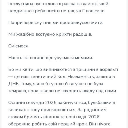
неслухняна пустотлива іграшка на ялинці, якій
неодмінно треба висіти не так, як її повісили.
Попри зловісну тінь ми продовжуємо жити.
Ми жадібно всотуємо крихти радощів.
Сміємося.
Навіть на погане відгукуємося мемами.
Бо ми квіти, що випинаються з тріщини в асфальті
— це наш генетичний код. Незламність, зашита в
ДНК. Тому, якою б густою й тягучою не була
темрява, вона ніколи не захопить владу над нами.
Останні секунди 2025 закінчуються, бульбашки в
келихах знову прискорюються. За родинним
столом бринять вітання та нові надії. 2026
обережно робить свій перший крок. Він нічого