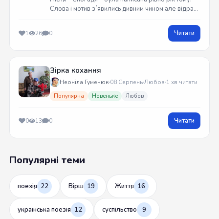
Слова і мотив зʼявились дивним чином але відразу
встиг записати на гітарі. Трек вийшов у жовтні
2025 року
Читати
1
26
0
Зірка кохання
Неоніла Гуменюк
08 Серпень
Любов
1 хв читати
Популярна
Новеньке
Любов
Читати
0
13
0
Популярні теми
поезія
22
Вірш
19
Життя
16
українська поезія
12
суспільство
9