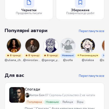
Чернетки
Збережене
Продовжіть писати
Поверніться до робіт
Популярні автори
Переглянути все
🔥 В тренді
🔥 В тренді
🔥 В тренді
Новенькі
⭐ Рекомендація
Нове
@uliana_chernenko
@miroslavmaniyk
@george_y_lawlett
@sofia
@oleksa
Для вас
Переглянути все
Спогади
Антон Бек
07 Серпень
Суспільство
2 хв читати
Популярна
Новеньке
ReАкція
Вірш
Пісня ``Спогади`` була написана рівно рік тому.