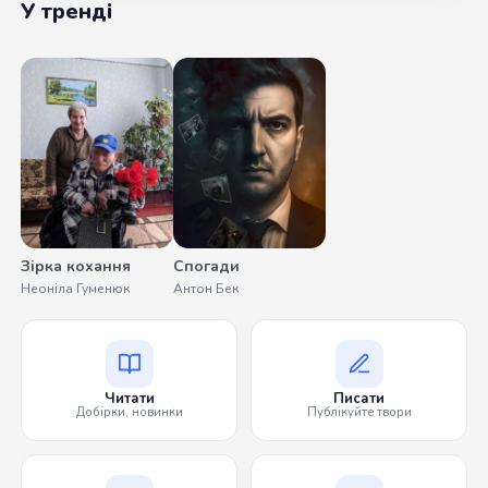
У тренді
Зірка кохання
Спогади
Неоніла Гуменюк
Антон Бек
Читати
Писати
Добірки, новинки
Публікуйте твори