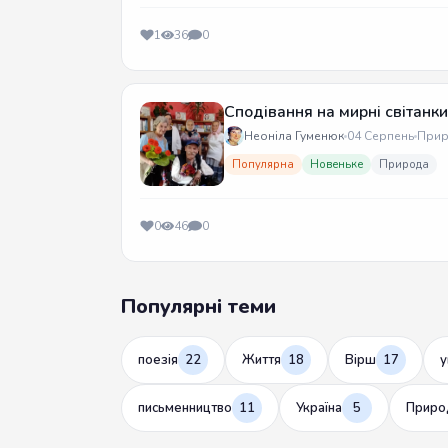
1
36
0
Сподівання на мирні світанки
Неоніла Гуменюк
04 Серпень
Прир
Популярна
Новеньке
Природа
0
46
0
Популярні теми
поезія
22
Життя
18
Вірш
17
у
письменництво
11
Україна
5
Приро