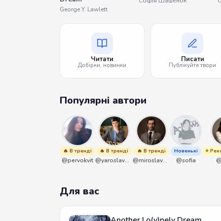
Софія Шашенок
О
George Y. Lawlett
Читати
Писати
Добірки, новинки
Публікуйте твори
Популярні автори
🔥 В тренді
🔥 В тренді
🔥 В тренді
Новенькі
⭐ Рек
@pervokvit
@yaroslavbrunko
@miroslavmaniyk
@sofia
@
Для вас
Another Lo(v)nely Dream