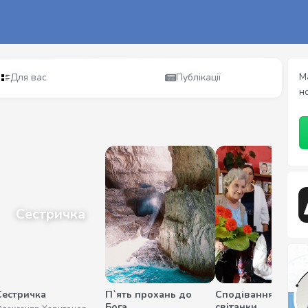
М
Для вас
Публікації
н
Сестричка
Сестричка
П`ять прохань до
Сподівання на ми
Бога
світанки