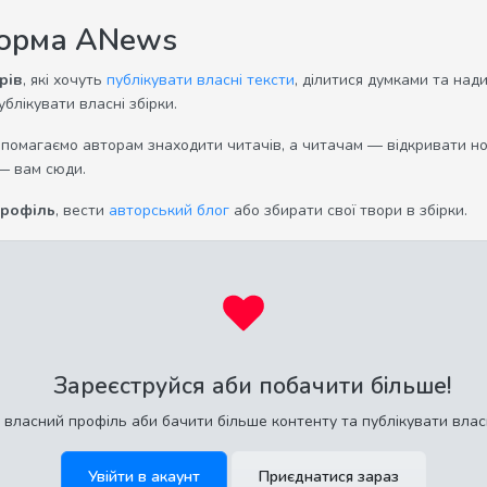
форма ANews
рів
, які хочуть
публікувати власні тексти
, ділитися думками та над
ублікувати власні збірки.
опомагаємо авторам знаходити читачів, а читачам — відкривати нов
— вам сюди.
профіль
, вести
авторський блог
або збирати свої твори в збірки.
Зареєструйся аби побачити більше!
 власний профіль аби бачити більше контенту та публікувати влас
Увійти в акаунт
Приєднатися зараз