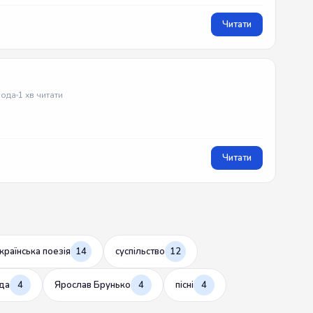
Читати
ода
1 хв читати
Читати
країнська поезія
14
суспільство
12
да
4
Ярослав Брунько
4
пісні
4