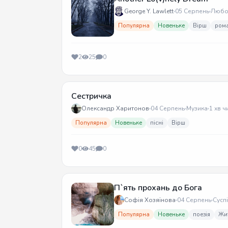
George Y. Lawlett
05 Серпень
Любо
Популярна
Новеньке
Вірш
ром
2
25
0
Сестричка
Олександр Харитонов
04 Серпень
Музика
1 хв ч
Популярна
Новеньке
пісні
Вірш
0
45
0
П`ять прохань до Бога
Софія Хозяїнова
04 Серпень
Сусп
Популярна
Новеньке
поезія
Жи