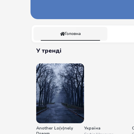
Головна
У тренді
Another Lo(v)nely
Україна
Dream