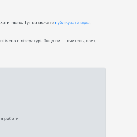
ихати інших. Тут ви можете
публікувати вірші
,
і імена в літературі. Якщо ви — вчитель, поет,
ні роботи.