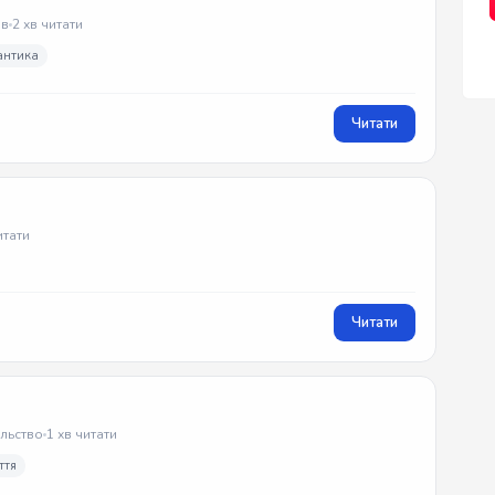
в
2 хв читати
антика
Читати
итати
Читати
ільство
1 хв читати
ття