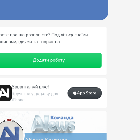
аєте про що розповісти? Поділіться своїми
овинами, ідеями та творчістю
Додати роботу
Завантажуй вже!
App Store
Зручніше у додатку для
iPhone
рні
ANews Команда