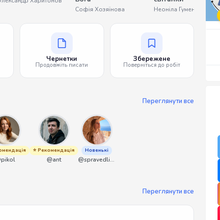
лександр Харитонов
Софія Хозяїнова
Неоніла Гуменюк
Чернетки
Збережене
Продовжіть писати
Поверніться до робіт
Переглянути все
омендація
⭐ Рекомендація
Новенькі
pikol
@ant
@spravedliwa
Переглянути все