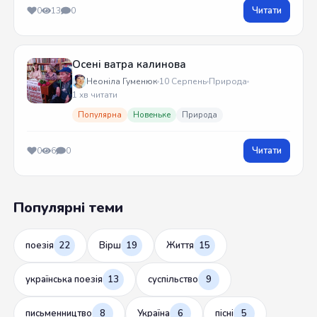
Читати
0
13
0
Осені ватра калинова
Неоніла Гуменюк
10 Серпень
Природа
1 хв читати
Популярна
Новеньке
Природа
Читати
0
6
0
Популярні теми
поезія
22
Вірш
19
Життя
15
українська поезія
13
суспільство
9
письменництво
8
Україна
6
пісні
5