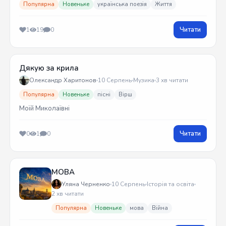
Популярна
Новеньке
українська поезія
Життя
Читати
1
19
0
Дякую за крила
Олександр Харитонов
10 Серпень
Музика
3 хв читати
Популярна
Новеньке
пісні
Вірш
Моїй Миколаївні
Читати
0
1
0
МОВА
Уляна Черненко
10 Серпень
Історія та освіта
2 хв читати
Популярна
Новеньке
мова
Війна