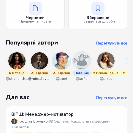
Чернетки
Збережене
Продовжіть писати
Поверніться до робіт
Популярні автори
Переглянути все
🔥 В тренді
🔥 В тренді
🔥 В тренді
Новенькі
⭐ Рекомендація
⭐ Рек
@uliana_chernenko
@miroslavmaniyk
@poet
@sofia
@pikol
@o
Для вас
Переглянути все
ВІРШ: Менеджер-мотиватор
Ярослав Брунько
09 Серпень
Психологія і відносини
1 хв читати