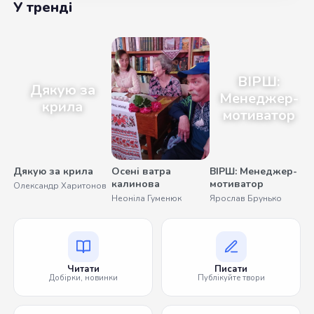
У тренді
ВІРШ:
Дякую за
Менеджер-
крила
мотиватор
Дякую за крила
Осені ватра
ВІРШ: Менеджер-
калинова
мотиватор
Олександр Харитонов
У
Неоніла Гуменюк
Ярослав Брунько
Читати
Писати
Добірки, новинки
Публікуйте твори