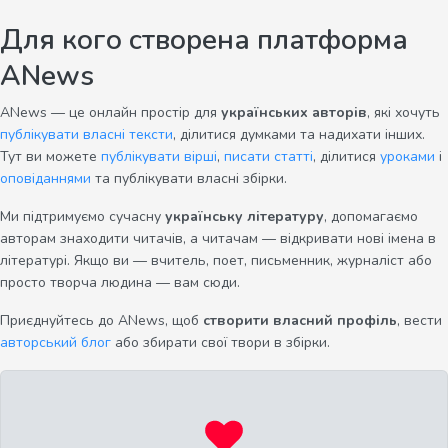
Для кого створена платформа
ANews
ANews — це онлайн простір для
українських авторів
, які хочуть
публікувати власні тексти
, ділитися думками та надихати інших.
Тут ви можете
публікувати вірші
,
писати статті
, ділитися
уроками
і
оповіданнями
та публікувати власні збірки.
Ми підтримуємо сучасну
українську літературу
, допомагаємо
авторам знаходити читачів, а читачам — відкривати нові імена в
літературі. Якщо ви — вчитель, поет, письменник, журналіст або
просто творча людина — вам сюди.
Приєднуйтесь до ANews, щоб
створити власний профіль
, вести
авторський блог
або збирати свої твори в збірки.