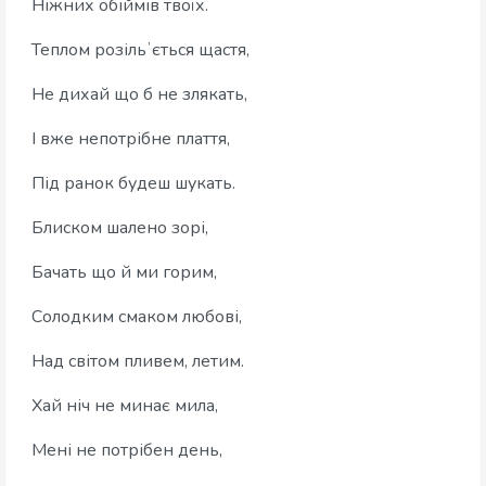
Ніжних обіймів твоїх.
Теплом розільʼється щастя,
Не дихай що б не злякать,
І вже непотрібне плаття,
Під ранок будеш шукать.
Блиском шалено зорі,
Бачать що й ми горим,
Солодким смаком любові,
Над світом пливем, летим.
Хай ніч не минає мила,
Мені не потрібен день,