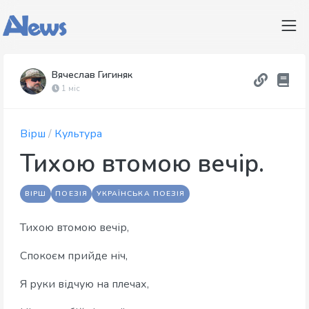
Вячеслав Гигиняк
1 міс
Вірш
/
Культура
Тихою втомою вечір.
ВІРШ
ПОЕЗІЯ
УКРАЇНСЬКА ПОЕЗІЯ
Тихою втомою вечір,
Спокоєм прийде ніч,
Я руки відчую на плечах,