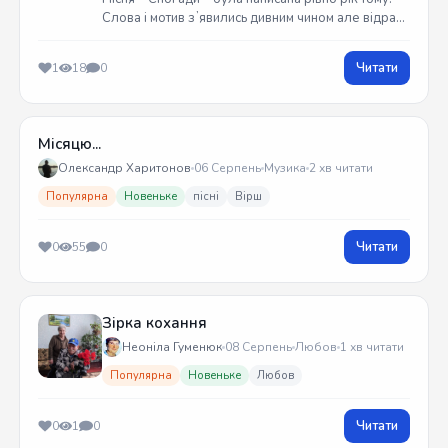
Слова і мотив зʼявились дивним чином але відразу
встиг записати на гітарі. Трек вийшов у жовтні
2025 року
Читати
1
18
0
Місяцю...
Олександр Харитонов
06 Серпень
Музика
2 хв читати
Популярна
Новеньке
пісні
Вірш
Читати
0
55
0
Зірка кохання
Неоніла Гуменюк
08 Серпень
Любов
1 хв читати
Популярна
Новеньке
Любов
Читати
0
1
0