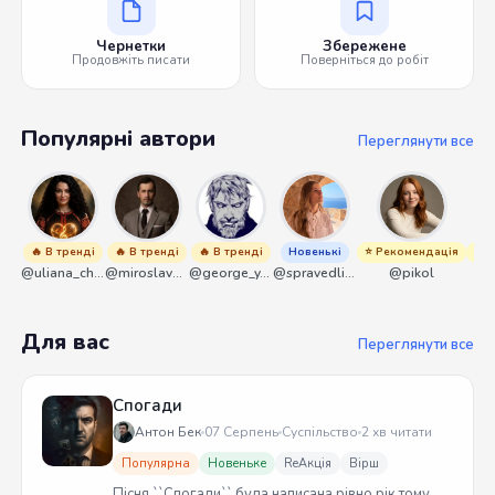
Чернетки
Збережене
Продовжіть писати
Поверніться до робіт
Популярні автори
Переглянути все
🔥 В тренді
🔥 В тренді
🔥 В тренді
Новенькі
⭐ Рекомендація
⭐ Р
@uliana_chernenko
@miroslavmaniyk
@george_y_lawlett
@spravedliwa
@pikol
Для вас
Переглянути все
Спогади
Антон Бек
07 Серпень
Суспільство
2 хв читати
Популярна
Новеньке
ReАкція
Вірш
Пісня ``Спогади`` була написана рівно рік тому.