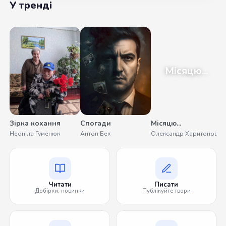
У тренді
Місяцю...
Зірка кохання
Спогади
Місяцю...
Неоніла Гуменюк
Антон Бек
Олександр Харитонов
Читати
Писати
Добірки, новинки
Публікуйте твори