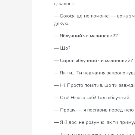
цікавості.
— Боюся, це не поможе, — вона зм
дякую.
— Яблучний чи малиновий?
— Що?
— Сироп яблучний чи малиновий?
— Як ти… Ти навмання запропонув
— Ні. Просто помітив, що ти завжд
— Ого! Нічого собі! Тоді яблучний.
— Прошу, — я поставив перед нею 
— Я й досі не розумію, як ти приму
— Для цього великого таланту не т