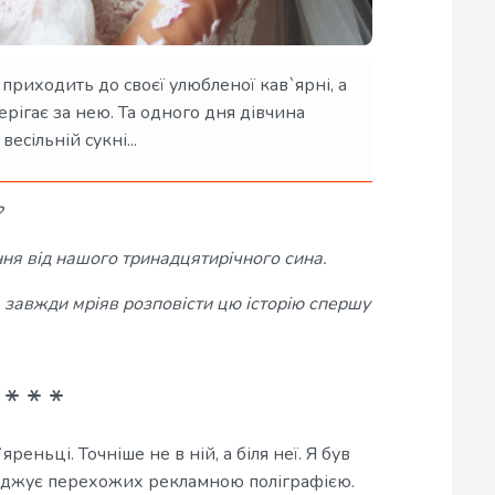
риходить до своєї улюбленої кав`ярні, а
ерігає за нею. Та одного дня дівчина
весільній сукні...
?
ня від нашого тринадцятирічного сина.
сь завжди мріяв розповісти цю історію спершу
реньці. Точніше не в ній, а біля неї. Я був
оджує перехожих рекламною поліграфією.