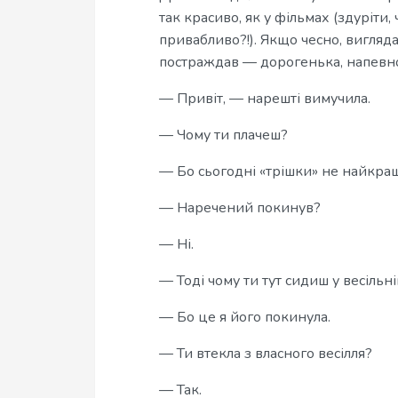
так красиво, як у фільмах (здуріти,
привабливо?!). Якщо чесно, вигляд
постраждав — дорогенька, напевно
— Привіт, — нарешті вимучила.
— Чому ти плачеш?
— Бо сьогодні «трішки» не найкра
— Наречений покинув?
— Ні.
— Тоді чому ти тут сидиш у весільні
— Бо це я його покинула.
— Ти втекла з власного весілля?
— Так.