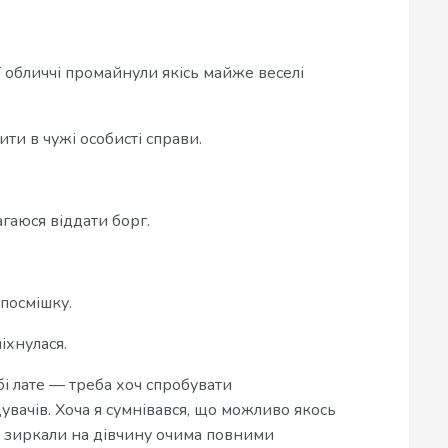
ї обличчі промайнули якісь майже веселі
ити в чужі особисті справи.
гаюся віддати борг.
 посмішку.
іхнулася.
обі лате — треба хоч спробувати
увачів. Хоча я сумнівався, що можливо якось
кі зиркали на дівчину очима повними