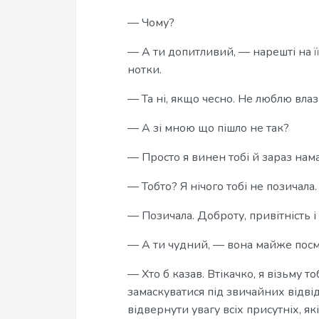
— Чому?
— А ти допитливий, — нарешті на ї
нотки.
— Та ні, якщо чесно. Не люблю влаз
— А зі мною що пішло не так?
— Просто я винен тобі й зараз нама
— Тобто? Я нічого тобі не позичала.
— Позичала. Доброту, привітність і
— А ти чудний, — вона майже посм
— Хто б казав. Втікачко, я візьму т
замаскуватися під звичайних відвід
відвернути увагу всіх присутніх, я