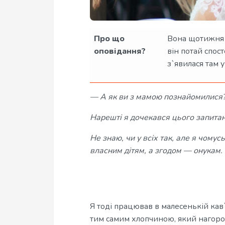
Про що
Вона щотижня п
оповідання?
він потай спост
з`явилася там у 
— А як ви з мамою познайомилися
Нарешті я дочекався цього запитан
Не знаю, чи у всіх так, але я чому
власним дітям, а згодом — онукам.
Я тоді працював в малесенькій кав`я
тим самим хлопчиною, який нагор