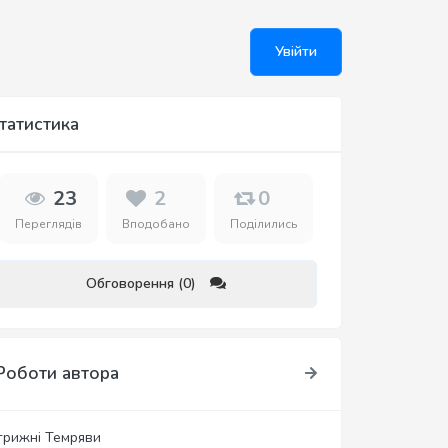
Увійти
татистика
23
2
0
Переглядів
Вподобано
Поділились
Обговорення (0)
Роботи автора
трижні Темряви