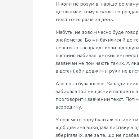
Ніколи не розумів, навіщо рекламува
це платили, тому я сумлінно розда
текст сотні разів за день.
Мабуть, не зовсім чесно буде говор
знайомства. Бо ми бачилися й до тог
незвично насправді, коли відвідува
постійно набиває їхні кишені неп
зазвичай не помічають таких. А як
відстані, аби довжини руки не вист
Але вона була іншою. Завжди привіт
забирала той нещасний папірець з 
проговорити завчений текст. Потім
всередину.
У полі мого зору були аж чотири смі
щоб дівчина викидала листівку в о
зберігала їх, але за те, що не позба