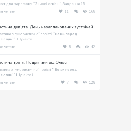
кст для марафону ``Зимові ескізи``, Завдання 15
хв читати
11
168
астина дев’ята. День незапланованих зустрічей
стина з гумористичної повісті ``
Вояж перед
сіллям``
. Шукайте...
хв читати
8
42
астина третя. Подряпини від Олюсі
стина з гумористичної повісті
``Вояж перед
сіллям``
.Шукайте і...
хв читати
7
128