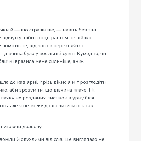
вчки й — що страшніше, — навіть без тіні
 відчуття, ніби сонце раптом не зійшло
 помітив те, від чого в перехожих і
 дівчина була у весільній сукні. Кумедно, чи
обличчі вразила мене сильніше, аніж
ла до кав`ярні. Крізь вікно я міг розгледіти
ило, аби зрозуміти, що дівчина плаче. Ні,
в пачку не розданих листівок в урну біля
ють, але я не можу дозволити їй ось так
не питаючи дозволу.
рвоніли й опухлими від сліз. Це виглядало не