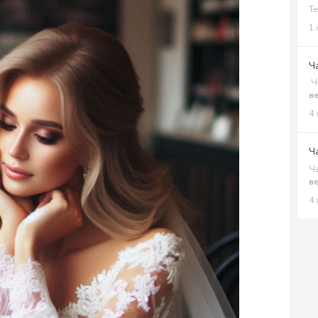
Те
1 
Ч
Ча
ве
4 
Ч
Ча
ве
4 