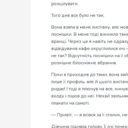
розцілувати.
Того дня все було не так.
Вона взяла в мене листівку, але мо
посмішки. В мене тоді виникло таке
вранці. Через це я навіть не одразу
відвідувачів кафе округлилися очі —
не так? Відсутність посмішки на її 
розкішне білосніжне вбрання.
Поки я приходив до тями, вона зайш
лише її профіль, але й цього вистач
ридає! І тоді я плюнув на все, кину
входу і пішов до неї. Нехай звільня
плакати на самоті.
— Привіт, — я всівся за її столик, 
Дівчина підняла голову. Її очі поче