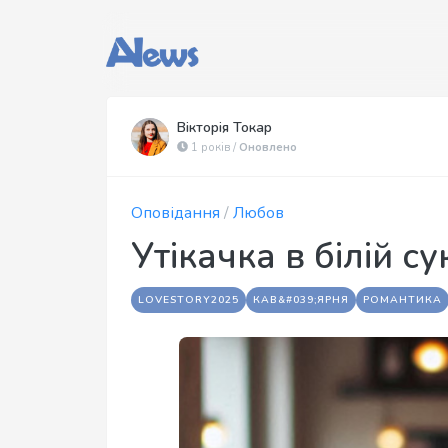
Вікторія Токар
1 років /
Оновлено
Оповідання
/
Любов
Утікачка в білій су
LOVESTORY2025
КАВ&#039;ЯРНЯ
РОМАНТИКА