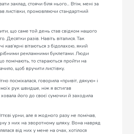
ти заклад, стоячи біля нього... Втім, мені за
вав листівки, промовляючи стандартний
ити, що саме той день став свідком нашого
о. Десятки разів. Навіть віталися. Так
чі кав’ярні вітаються з бідолахою, який
отрібними рекламними буклетами. Люди
що помічають, то стараються пройти на
ачило, щоб вручити листівку.
но посміхалася, говорила «привіт, дякую» і
моїх рук швидше, ніж я встигав
 ховала його до своєї сумочки й заходила
ттєві урни, але я жодного разу не помічав,
дну з них на зворотному шляху. Вона навряд
влялася від них у мене на очах, хотілося