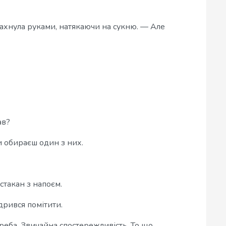
ахнула руками, натякаючи на сукню. — Але
ав?
и обираєш один з них.
стакан з напоєм.
дрився помітити.
реба. Звичайна спостережливість. То що,