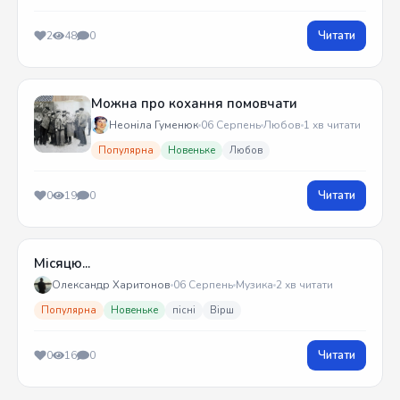
Читати
2
48
0
Можна про кохання помовчати
Неоніла Гуменюк
06 Серпень
Любов
1 хв читати
Популярна
Новеньке
Любов
Читати
0
19
0
Місяцю...
Олександр Харитонов
06 Серпень
Музика
2 хв читати
Популярна
Новеньке
пісні
Вірш
Читати
0
16
0