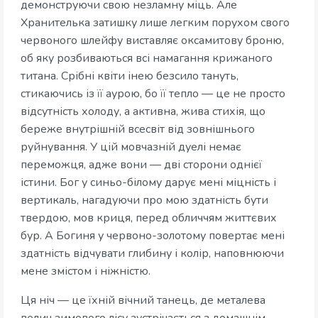
демонструючи свою незламну міць. Але
Хранителька затишку лише легким порухом свого
червоного шлейфу виставляє оксамитову броню,
об яку розбиваються всі намагання крижаного
титана. Срібні квіти інею безсило тануть,
стикаючись із її аурою, бо її тепло — це не просто
відсутність холоду, а активна, жива стихія, що
береже внутрішній всесвіт від зовнішнього
руйнування. У цій мовчазній дуелі немає
переможця, адже вони — дві сторони однієї
істини. Бог у синьо-білому дарує мені міцність і
вертикаль, нагадуючи про мою здатність бути
твердою, мов криця, перед обличчям життєвих
бур. А Богиня у червоно-золотому повертає мені
здатність відчувати глибину і колір, наповнюючи
мене змістом і ніжністю.
Ця ніч — це їхній вічний танець, де металева