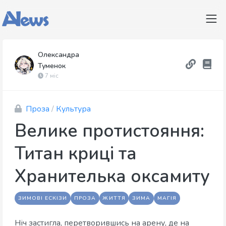
Олександра
Туменок
7 міс
Проза
/
Культура
Велике протистояння:
Титан криці та
Хранителька оксамиту
ЗИМОВІ ЕСКІЗИ
ПРОЗА
ЖИТТЯ
ЗИМА
МАГІЯ
Ніч застигла, перетворившись на арену, де на