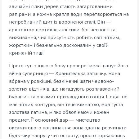
звичайні гілки дерев стають загартованими
рапірами, а кожна крапля води перетворюється на
непробивний щит із вороненої сталі. Він —
архітектор вертикальної сили, бог чесності та
виживання, чия присутність робить світ чітким,
жорстким і безжально досконалим у своїй
крижаній тиші.
Проте тут, з іншого боку прозорої межі, панує його
вічна суперниця — Хранителька затишку. Вона
вбрана у розкішні, безкінечні шати червоно-
золотих відтінків, що нагадують розплавлений
бурштин та оксамит призахідного сонця. Її одяг не
має чітких контурів, він тече кімнатою, мов густа
золотава патина, м’яко обволікаючи кожен
предмет. Її основний дар — мистецтво
оксамитового поглинання: вона здатна розчиняти
будь-яку напругу чи гостроту, просто торкаючись