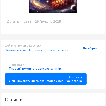
Дата написання : 29 Грудень 2025
Цей текст входить до збірки
До збірки
Зимові ескізи: Від опису до майстерності
← Попередня
Тіньовий рукопис грудневих сутінків
Наступна →
День призматичного ока. Історія сфери-хамелеона.
Статистика