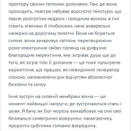
простору своїми теплими долонями. Там, де вона
проходить, повітря набуває ворсистої текстури, що
пахне розігрітим кедром і солодким воском, а тіні
стають м’якими й глибокими, наче акварельні
начерки на дорогому полотні. Вона не бореться
силою, вона зачаровує світлом, перетворюючи
різке електричне сяйво гірлянд на дифузне
благородне мерехтіння, яке зігріває душу ще до
того, як зігріє тіло. Її дихання — це тихе пульсуюче
муркотіння, що працює, як невидимий генератор
спокою, наповнюючи дім відчуттям абсолютної
безпеки та сенсу.
Їхня зустріч на скляній мембрані вікна — це
момент найвищої напруги, де зустрічаються сталь і
шовк. Я бачу, як Бог морозу викарбовує на склі свої
безжальні симетричні візерунки, намагаючись
прорости срібними голками всередину,