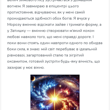
велич зимового лісу зустрічається з домашнім
вогнем. Я завмираю в епіцентрі цього
протистояння, відчуваючи, як у мені самій
прокидаються здібності обох богів. Я вчуся у
Морозу вмінню відсікати зайве і тримати форму, а
у Затишку — вмінню створювати м’який кокон
любові навколо того, що мені справді дороге. І
поки вони стоять один навпроти одного по обидва
боки скла, я знаю: мій світ перебуває в ідеальній
рівновазі, загартований сталю та зігрітий
оксамитом, готовий зустріти будь-яку вічність, що
зазирає у моє вікно.