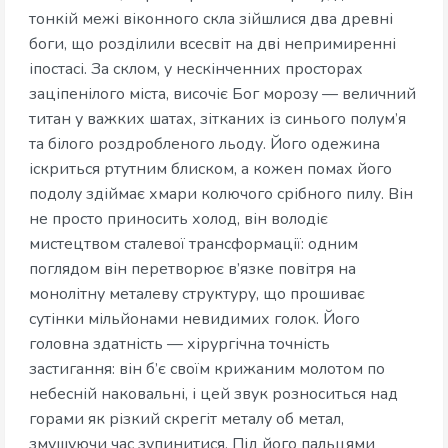
тонкій межі віконного скла зійшлися два древні
боги, що розділили всесвіт на дві непримиренні
іпостасі. За склом, у нескінченних просторах
заціпенілого міста, височіє Бог морозу — величний
титан у важких шатах, зітканих із синього полум’я
та білого роздробленого льоду. Його одежина
іскриться ртутним блиском, а кожен помах його
подолу здіймає хмари колючого срібного пилу. Він
не просто приносить холод, він володіє
мистецтвом сталевої трансформації: одним
поглядом він перетворює в’язке повітря на
монолітну металеву структуру, що прошиває
сутінки мільйонами невидимих голок. Його
головна здатність — хірургічна точність
застигання: він б’є своїм крижаним молотом по
небесній наковальні, і цей звук розноситься над
горами як різкий скрегіт металу об метал,
змушуючи час зупинитися. Під його пальцями