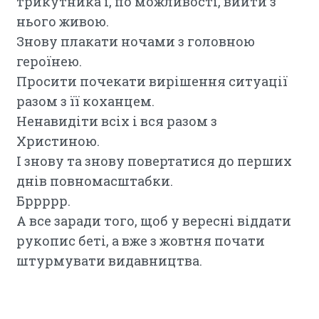
трикутника і, по можливості, вийти з
нього живою.
Знову плакати ночами з головною
героїнею.
Просити почекати вирішення ситуації
разом з її коханцем.
Ненавидіти всіх і вся разом з
Христиною.
І знову та знову повертатися до перших
днів повномасштабки.
Бррррр.
А все заради того, щоб у вересні віддати
рукопис беті, а вже з жовтня почати
штурмувати видавництва.