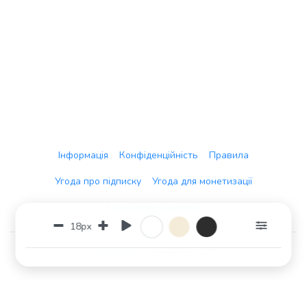
Інформація
Конфіденційність
Правила
Угода про підписку
Угода для монетизації
Монетизація авторів
18px
Ant3Dstudio
Copyright © 2026
Шрифт
Вигляд
Прокручування
Розмір кегля