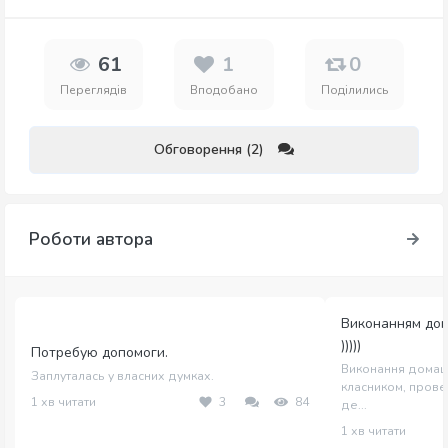
61
1
0
Переглядів
Вподобано
Поділились
Обговорення (2)
Роботи автора
Виконанням дом
)))))
Потребую допомоги.
Виконання домашн
Заплуталась у власних думках.
класником, пров
1 хв читати
3
84
де...
1 хв читати