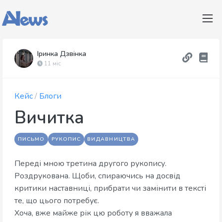
Іринка Дзвінка
11 міс
Кейс
/
Блоги
Вичитка
ПИСЬМО
РУКОПИС
ВИДАВНИЦТВА
Переді мною третина другого рукопису.
Роздрукована. Щоби, спираючись на досвід
критики наставниці, прибрати чи замінити в тексті
те, що цього потребує.
Хоча, вже майже рік цю роботу я вважала