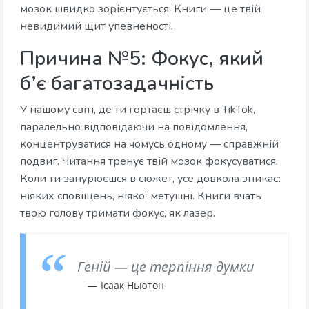
мозок швидко зорієнтується. Книги — це твій
невидимий щит упевненості.
Причина №5: Фокус, який
б’є багатозадачність
У нашому світі, де ти гортаєш стрічку в TikTok,
паралельно відповідаючи на повідомлення,
концентруватися на чомусь одному — справжній
подвиг. Читання тренує твій мозок фокусуватися.
Коли ти занурюєшся в сюжет, усе довкола зникає:
ніяких сповіщень, ніякої метушні. Книги вчать
твою голову тримати фокус, як лазер.
Геній — це терпіння думки
Ісаак Ньютон