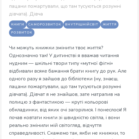
пацани пожартували, що там тусуються розумні
дівчата). Дівча
КНИГИ
САМОРОЗВИТОК
ВНУТРІШНІЙСВІТ
ЖИТТЯ
РОЗВИТОК
Чи можуть книжки змінити твоє життя?
Однозначно так! У дитинстві я вважав читання
нудним — шкільні твори типу «мутної фігні»
відбивали всяке бажання брати книгу до рук. Але
одного разу я зайшов до бібліотеки (ну, знаєш,
пацани пожартували, що там тусуються розумні
дівчата). Дівчат я не знайшов, зате натрапив на
полицю з фантастикою — круті кольорові
обкладинки, від яких очі загорілися. І понеслося! Я
почав ковтати книги зі швидкістю світла, і вони
реально змінили мій світогляд, відчуття
справедливості. Скажемо так, якби не книжки, то