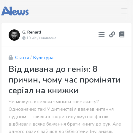
G. Renard
10 міс /
Оновлено
Стаття
/
Культура
Від дивана до генія: 8
причин, чому час проміняти
серіал на книжки
Чи можуть книжки змінити твоє життя?
Однозначно так! У дитинстві я вважав читання
нудним — шкільні твори типу «мутної фігні»
відбивали всяке бажання брати книгу до рук. Але
одного разу я зайшов до бібліотеки (ну, знаєш,