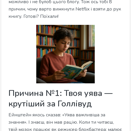
можливо і не булоб цього блогу. Тож ось тобі 8
причин, чому варто вимкнути Netflix і взяти до рук
книгу. Готові? Поїхали!
Причина №1: Твоя уява —
крутіший за Голлівуд
Ейнштейн якось сказав: «Уява важливіша за
знання». І знаєш, він мав рацію. Коли ти читаєш,
твій мозок працює як режисер блокбастера: малює