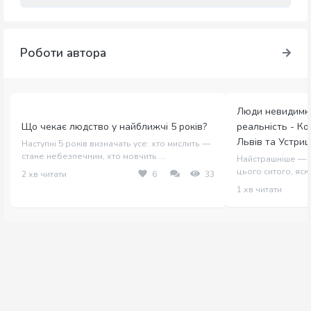
Роботи автора
Люди невидимк
Що чекає людство у найближчі 5 років?
реальність - Ко
Львів та Устриц
Наступні 5 років визначать усе: хто мислить —
стане небезпечним, хто мовчить ...
Найстрашніше — в
цього ситого, яскра
2 хв читати
6
33
1 хв читати