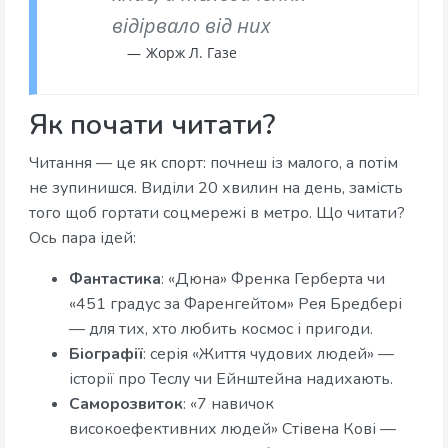
відірвало від них
Жорж Л. Газе
Як почати читати?
Читання — це як спорт: почнеш із малого, а потім
не зупинишся. Виділи 20 хвилин на день, замість
того щоб гортати соцмережі в метро. Що читати?
Ось пара ідей:
Фантастика
: «Дюна» Френка Герберта чи
«451 градус за Фаренгейтом» Рея Бредбері
— для тих, хто любить космос і пригоди.
Біографії
: серія «Життя чудових людей» —
історії про Теслу чи Ейнштейна надихають.
Саморозвиток
: «7 навичок
високоефективних людей» Стівена Кові —