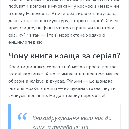
побувати в Японії з Муракамі, у космосі з Лемом чи
в епоху Наполеона. Книги розширюють кругозір,
дають знання про культуру, історію і людей. Хочеш
вразити друзів фактами про піратів чи квантову
фізику? Читай — і твій мозок стане ходячою
енциклопедією.
Чому книга краща за серіал?
Коли ти дивишся серіал, твій мозок просто ковтає
готові картинки. А коли читаєш, він працює: малює
образи, аналізує, відчуває. Фільми — це швидка
їжа для мозку, а книги — вишукана страва, яку ти
смакуєш повільно. Не дай телеку перемогти!
Книгодрукування вело нас до
книг, а телебачення