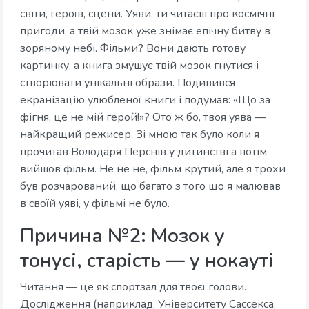
світи, героїв, сцени. Уяви, ти читаєш про космічні
пригоди, а твій мозок уже знімає епічну битву в
зоряному небі. Фільми? Вони дають готову
картинку, а книга змушує твій мозок гнутися і
створювати унікальні образи. Подивився
екранізацію улюбленої книги і подумав: «Що за
фігня, це не мій герой!»? Ото ж бо, твоя уява —
найкращий режисер. Зі мною так було коли я
прочитав Володаря Перснів у дитинстві а потім
вийшов фільм. Не не не, фільм крутий, але я трохи
був розчарований, що багато з того що я малював
в своїй уяві, у фільмі не було.
Причина №2: Мозок у
тонусі, старість — у нокауті
Читання — це як спортзал для твоєї голови.
Дослідження (наприклад, Університету Сассекса,