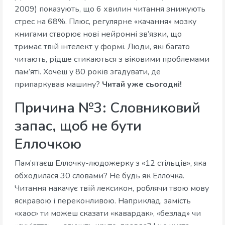
2009) показують, що 6 хвилин читання знижують
стрес на 68%. Плюс, регулярне «качання» мозку
книгами створює нові нейронні зв’язки, що
тримає твій інтелект у формі. Люди, які багато
читають, рідше стикаються з віковими проблемами
пам’яті. Хочеш у 80 років згадувати, де
припаркував машину?
Читай уже сьогодні!
Причина №3: Словниковий
запас, щоб не бути
Еллочкою
Пам’ятаєш Еллочку-людожерку з «12 стільців», яка
обходилася 30 словами? Не будь як Еллочка.
Читання накачує твій лексикон, роблячи твою мову
яскравою і переконливою. Наприклад, замість
«хаос» ти можеш сказати «кавардак», «безлад» чи