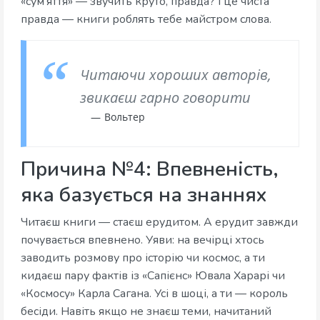
«сум’яття» — звучить круто, правда? І це чиста
правда — книги роблять тебе майстром слова.
Читаючи хороших авторів,
звикаєш гарно говорити
Вольтер
Причина №4: Впевненість,
яка базується на знаннях
Читаєш книги — стаєш ерудитом. А ерудит завжди
почувається впевнено. Уяви: на вечірці хтось
заводить розмову про історію чи космос, а ти
кидаєш пару фактів із «Сапієнс» Ювала Харарі чи
«Космосу» Карла Сагана. Усі в шоці, а ти — король
бесіди. Навіть якщо не знаєш теми, начитаний