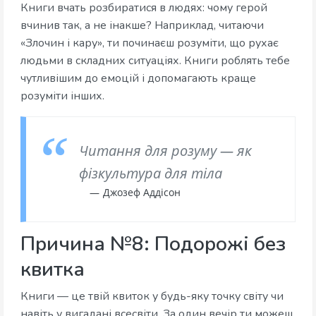
Книги вчать розбиратися в людях: чому герой
вчинив так, а не інакше? Наприклад, читаючи
«Злочин і кару», ти починаєш розуміти, що рухає
людьми в складних ситуаціях. Книги роблять тебе
чутливішим до емоцій і допомагають краще
розуміти інших.
Читання для розуму — як
фізкультура для тіла
Джозеф Аддісон
Причина №8: Подорожі без
квитка
Книги — це твій квиток у будь-яку точку світу чи
навіть у вигадані всесвіти. За один вечір ти можеш