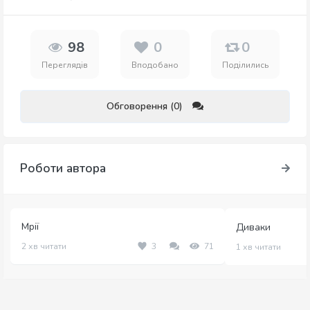
98
0
0
Переглядів
Вподобано
Поділились
Обговорення (0)
Роботи автора
Мрії
Диваки
2 хв читати
3
71
1 хв читати