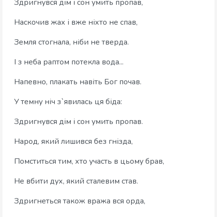
Здригнувся дім і сон умить пропав,
Наскочив жах і вже ніхто не спав,
Земля стогнала, ніби не тверда.
І з неба раптом потекла вода...
Напевно, плакать навіть Бог почав.
У темну ніч з`явилась ця біда:
Здригнувся дім і сон умить пропав.
Народ, який лишився без гнізда,
Помститься тим, хто участь в цьому брав,
Не вбити дух, який сталевим став.
Здригнеться також вража вся орда,