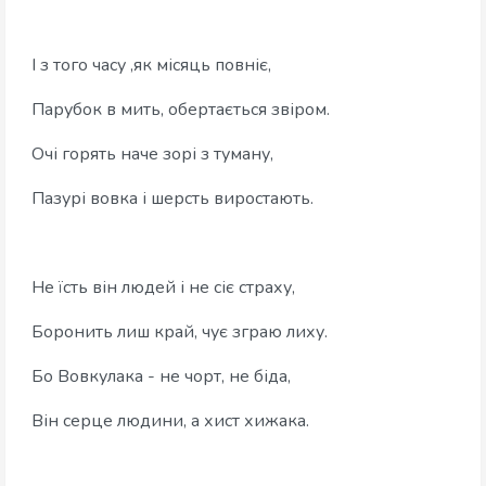
‎І з того часу ,як місяць повніє,
‎Парубок в мить, обертається звіром.
‎Очі горять наче зорі з туману,
‎Пазурі вовка і шерсть виростають.
‎Не їсть він людей і не сіє страху,
‎Боронить лиш край, чує зграю лиху.
‎Бо Вовкулака - не чорт, не біда,
‎Він серце людини, а хист хижака.