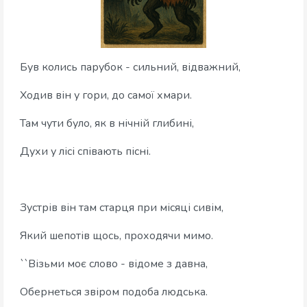
Був колись парубок - сильний, відважний,
‎Ходив він у гори, до самої хмари.
‎Там чути було, як в нічній глибині,
‎Духи у лісі співають пісні.
‎Зустрів він там старця при місяці сивім,
‎Який шепотів щось, проходячи мимо.
‎``Візьми моє слово - відоме з давна,
‎Обернеться звіром подоба людська.