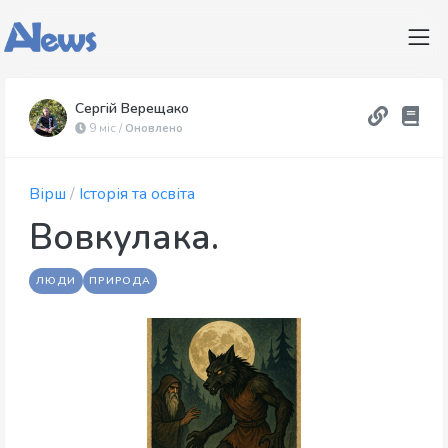
Сергій Верещако
9 міс /
Оновлено
Вірш
/
Історія та освіта
Вовкулака.
ЛЮДИ
ПРИРОДА