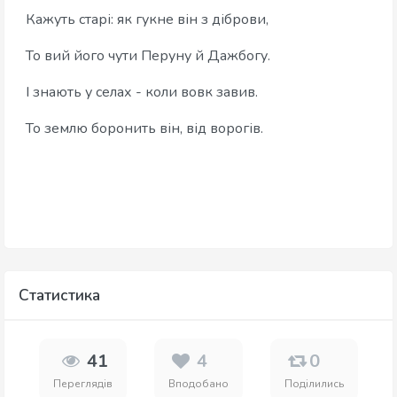
‎Кажуть старі: як гукне він з діброви,
‎То вий його чути Перуну й Дажбогу.
‎І знають у селах - коли вовк завив.
‎То землю боронить він, від ворогів.
Статистика
41
4
0
Переглядів
Вподобано
Поділились