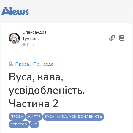
Олександра
Туменок
1 міс
Проза
/
Природа
Вуса, кава,
усвідобленість.
Частина 2
ПРОЗА
ЖИТТЯ
ВУСА, КАВА, УСВІДОМЛЕНІСТЬ
ЕСПРЕСО
КІТ