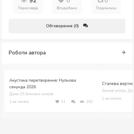
92
0
0
Переглядів
Вподобано
Поділились
Обговорення (0)
Роботи автора
Акустика перетворення: Нульова
Сталева вертика
секунда 2026
Зимові ескізи. Де
День 15 Зимових ескізів
1 хв читати
1 хв читати
11
153