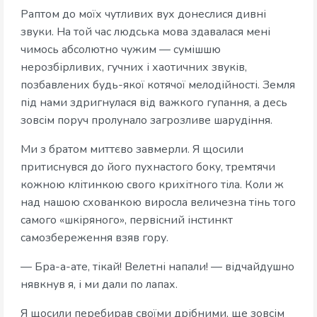
Раптом до моїх чутливих вух донеслися дивні
звуки. На той час людська мова здавалася мені
чимось абсолютно чужим — сумішшю
нерозбірливих, гучних і хаотичних звуків,
позбавлених будь-якої котячої мелодійності. Земля
під нами здригнулася від важкого гупання, а десь
зовсім поруч пролунало загрозливе шарудіння.
Ми з братом миттєво завмерли. Я щосили
притиснувся до його пухнастого боку, тремтячи
кожною клітинкою свого крихітного тіла. Коли ж
над нашою схованкою виросла величезна тінь того
самого «шкіряного», первісний інстинкт
самозбереження взяв гору.
— Бра-а-ате, тікай! Велетні напали! — відчайдушно
нявкнув я, і ми дали по лапах.
Я щосили перебирав своїми дрібними, ще зовсім