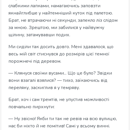
слабкими лапками, намагаючись заповзти
якнайглибше у найтемніший куток під палетою.
Брат, не втрачаючи ні секунди, запекло ліз слідом
за мною. Зрештою, ми забилися у найвужчу
щілину, затамувавши подих.
Ми сиділи так досить довго. Мені здавалося, що
весь мій світ стиснувся до розмірів цієї темної
порожнечі під деревом.
— Клянуся своїми вусами... Що це було? Звідки
вони взагалі взялися? — тихо, заїкаючись від
переляку, заскиглив я у темряву.
Брат, хоч і сам тремтів, не упустив можливості
повчально пирхнути:
— Ну звісно! Якби ти так не ревів на всю вулицю,
нас би ніхто й не помітив! Самі у всьому винні.