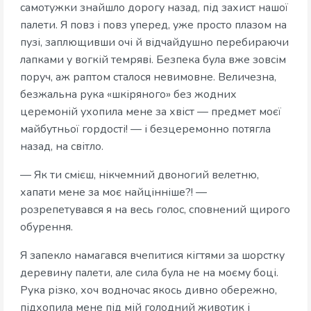
самотужки знайшло дорогу назад, під захист нашої
палети. Я повз і повз уперед, уже просто плазом на
пузі, заплющивши очі й відчайдушно перебираючи
лапками у вогкій темряві. Безпека була вже зовсім
поруч, аж раптом сталося невимовне. Величезна,
безжальна рука «шкіряного» без жодних
церемоній ухопила мене за хвіст — предмет моєї
майбутньої гордості! — і безцеремонно потягла
назад, на світло.
— Як ти смієш, нікчемний двоногий велетню,
хапати мене за моє найцінніше?! —
розрепетувався я на весь голос, сповнений щирого
обурення.
Я запекло намагався вчепитися кігтями за шорстку
деревину палети, але сила була не на моєму боці.
Рука різко, хоч водночас якось дивно обережно,
підхопила мене під мій голодний животик і