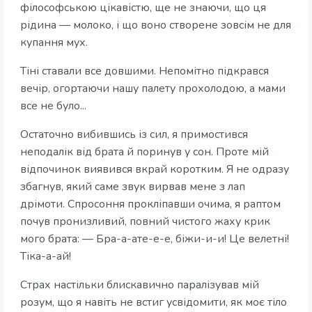
філософською цікавістю, ще не знаючи, що ця
рідина — молоко, і що воно створене зовсім не для
купання мух.
Тіні ставали все довшими. Непомітно підкрався
вечір, огортаючи нашу палету прохолодою, а мами
все не було...
Остаточно вибившись із сил, я примостився
неподалік від брата й поринув у сон. Проте мій
відпочинок виявився вкрай коротким. Я не одразу
збагнув, який саме звук вирвав мене з лап
дрімоти. Спросоння прокліпавши очима, я раптом
почув пронизливий, повний чистого жаху крик
мого брата: — Бра-а-ате-е-е, біжи-и-и! Це велетні!
Тіка-а-ай!
Страх настільки блискавично паралізував мій
розум, що я навіть не встиг усвідомити, як моє тіло