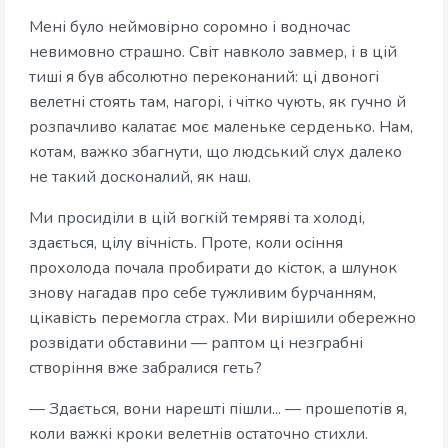
Мені було неймовірно соромно і водночас
невимовно страшно. Світ навколо завмер, і в цій
тиші я був абсолютно переконаний: ці двоногі
велетні стоять там, нагорі, і чітко чують, як гучно й
розпачливо калатає моє маленьке серденько. Нам,
котам, важко збагнути, що людський слух далеко
не такий досконалий, як наш.
Ми просиділи в цій вогкій темряві та холоді,
здається, цілу вічність. Проте, коли осіння
прохолода почала пробирати до кісток, а шлунок
знову нагадав про себе тужливим бурчанням,
цікавість перемогла страх. Ми вирішили обережно
розвідати обставини — раптом ці незграбні
створіння вже забралися геть?
— Здається, вони нарешті пішли... — прошепотів я,
коли важкі кроки велетнів остаточно стихли.