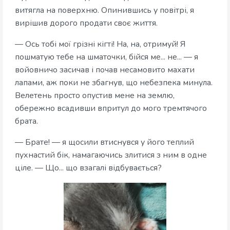
витягла на поверхню. Опинившись у повітрі, я
вирішив дорого продати своє життя.
— Ось тобі мої грізні кігті! На, на, отримуй! Я
пошматую тебе на шматочки, бійся ме... не... — я
войовничо засичав і почав несамовито махати
лапами, аж поки не збагнув, що небезпека минула.
Велетень просто опустив мене на землю,
обережно всадивши впритул до мого тремтячого
брата.
— Брате! — я щосили втиснувся у його теплий
пухнастий бік, намагаючись злитися з ним в одне
ціле. — Що... що взагалі відбувається?