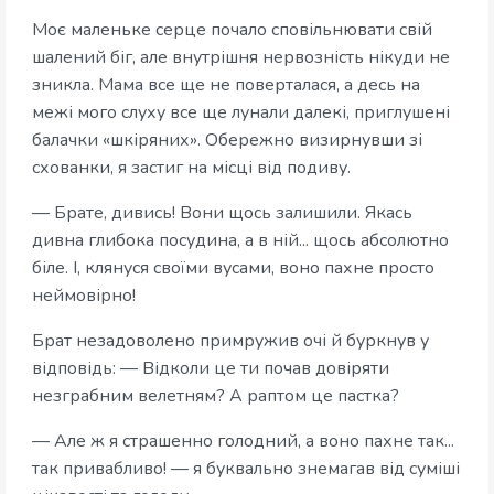
Моє маленьке серце почало сповільнювати свій
шалений біг, але внутрішня нервозність нікуди не
зникла. Мама все ще не поверталася, а десь на
межі мого слуху все ще лунали далекі, приглушені
балачки «шкіряних». Обережно визирнувши зі
схованки, я застиг на місці від подиву.
— Брате, дивись! Вони щось залишили. Якась
дивна глибока посудина, а в ній... щось абсолютно
біле. І, клянуся своїми вусами, воно пахне просто
неймовірно!
Брат незадоволено примружив очі й буркнув у
відповідь: — Відколи це ти почав довіряти
незграбним велетням? А раптом це пастка?
— Але ж я страшенно голодний, а воно пахне так...
так привабливо! — я буквально знемагав від суміші