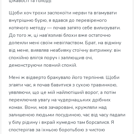
цікавості та голоду.
Щоби хоч трохи заспокоїти нерви та вгамувати
внутрішню бурю, я вдався до перевіреного
котячого методу — почав затято себе вилизувати.
До того ж, ці нав’язливі блохи вже остаточно
допекли мені своїм невіглаством. Брат, на відміну
від мене, виявляв неабияку стоїчну витримку: він
спокійно влігся поруч і заплющив очі,
демонструючи повний спокій.
Мені ж відверто бракувало його терпіння. Щоби
згаяти час, я почав бавитися з сухою травинкою,
уявляючи, що це мій найлютіший ворог, а потім
переключив увагу на чудернацьких дрібних
комах. Вони, мов зачаровані, кружляли над
залишеною людьми посудиною, час від часу падали
у білу рідину і вкрай кумедно там борсалися. Я
спостерігав за їхньою боротьбою з чистою