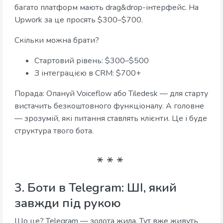
багато платформ мають drag&drop-інтерфейс. На
Upwork за це просять $300–$700.
Скільки можна брати?
Стартовий рівень: $300–$500
З інтеграцією в CRM: $700+
Порада: Опануй Voiceflow або Tiledesk — для старту
вистачить безкоштовного функціоналу. А головне
— зрозумій, які питання ставлять клієнти. Це і буде
структура твого бота.
3. Боти в Telegram: ШІ, який
завжди під рукою
Що це? Telegram — золота жила. Тут вже живуть