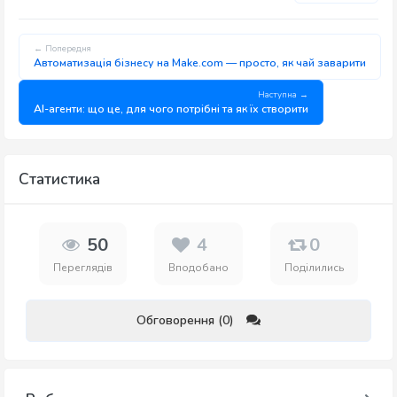
← Попередня
Автоматизація бізнесу на Make.com — просто, як чай заварити
Наступна →
AI-агенти: що це, для чого потрібні та як їх створити
Статистика
50
4
0
Переглядів
Вподобано
Поділились
Обговорення (0)