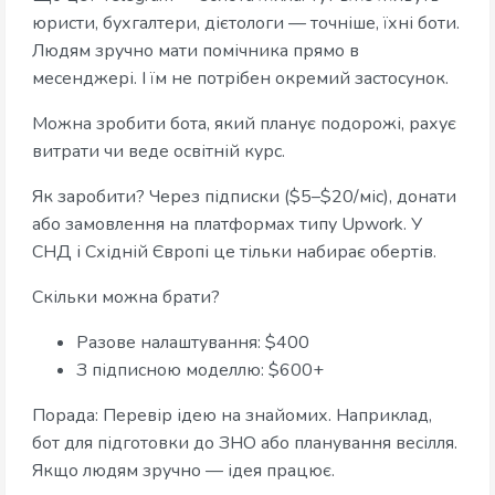
юристи, бухгалтери, дієтологи — точніше, їхні боти.
Людям зручно мати помічника прямо в
месенджері. І їм не потрібен окремий застосунок.
Можна зробити бота, який планує подорожі, рахує
витрати чи веде освітній курс.
Як заробити? Через підписки ($5–$20/міс), донати
або замовлення на платформах типу Upwork. У
СНД і Східній Європі це тільки набирає обертів.
Скільки можна брати?
Разове налаштування: $400
З підписною моделлю: $600+
Порада: Перевір ідею на знайомих. Наприклад,
бот для підготовки до ЗНО або планування весілля.
Якщо людям зручно — ідея працює.