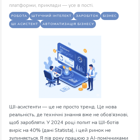
платформи, приклади — усе в пості.
РОБОТА
ШТУЧНИЙ ІНТЕЛЕКТ
ЗАРОБІТОК
БІЗНЕС
ШІ АСИСТЕНТ
АВТОМАТИЗАЦІЯ БІЗНЕСУ
ШІ-асистенти — це не просто тренд. Це нова
реальність, де технічні знання вже не обов’язкові,
щоб заробляти. У 2024 році попит на ШІ-ботів
виріс на 40% (дані Statista), і цей ринок не
зупиняється. Я пів року працюю з AI-помічниками