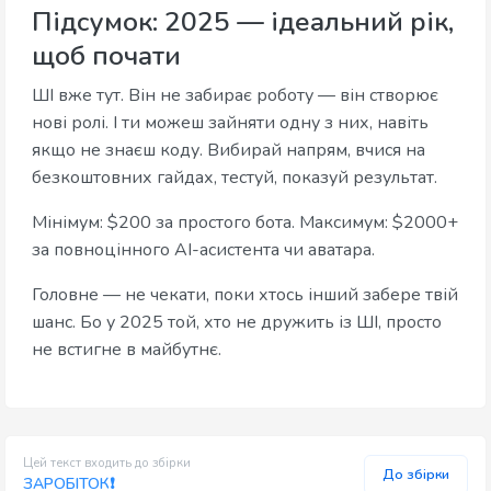
Підсумок: 2025 — ідеальний рік,
щоб почати
ШІ вже тут. Він не забирає роботу — він створює
нові ролі. І ти можеш зайняти одну з них, навіть
якщо не знаєш коду. Вибирай напрям, вчися на
безкоштовних гайдах, тестуй, показуй результат.
Мінімум: $200 за простого бота. Максимум: $2000+
за повноцінного AI-асистента чи аватара.
Головне — не чекати, поки хтось інший забере твій
шанс. Бо у 2025 той, хто не дружить із ШІ, просто
не встигне в майбутнє.
Цей текст входить до збірки
До збірки
ЗАРОБІТОК❗