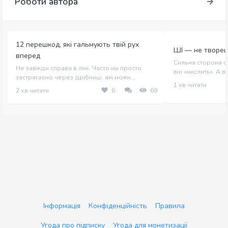
Роботи автора
12 перешкод, які гальмують твій рух
ШІ — не творец
вперед
Сильна сторона с
Не завжди справа в ліні. Часто ми просто
він «мислить». А в 
застрягаємо через дрібниці, які можн...
1 хв читати
2 хв читати
6
69
Інформація
Конфіденційність
Правила
Угода про підписку
Угода для монетизації