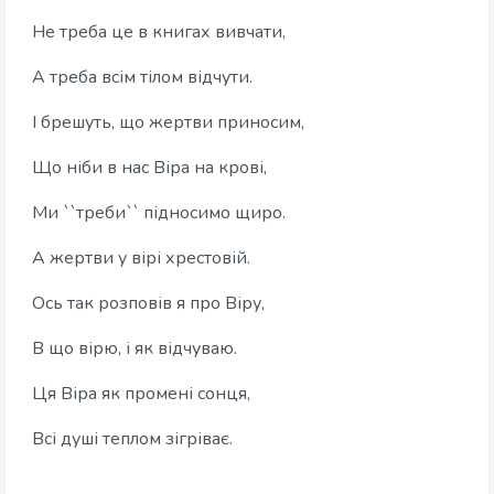
Не треба це в книгах вивчати,
А треба всім тілом відчути.
І брешуть, що жертви приносим,
Що ніби в нас Віра на крові,
Ми ``треби`` підносимо щиро.
А жертви у вірі хрестовій.
Ось так розповів я про Віру,
В що вірю, і як відчуваю.
Ця Віра як промені сонця,
Всі душі теплом зігріває.