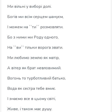
Ми вільні у виборі долі.
Богів ми всім серцем шануєм,
І можем на ``ти`` розмовляти.
Бо з ними ми Роду одного,
На ``ви`` тільки ворога звати.
Ми любимо землю як матір,
А вітер як брат невловимий.
Вогонь то турботливий батько,
Вода як сестра тебе вмиє.
І знаємо все в цьому світі,
Живе, і також має душу.