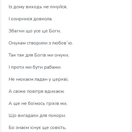
Із дому виходь не лінуйся,
І озирнися довкола.
Збагни що усе це Боги,
Онукам створили з любов`ю.
Так так для Богів ми онуки,
І проти ми бути рабами.
Не нюхаєм ладан у церкві,
А свіже повітря вдихаєм.
А ще не боїмось гріхів ми,
Що вигадали для покори.
Бо знаєм існує ще совість,