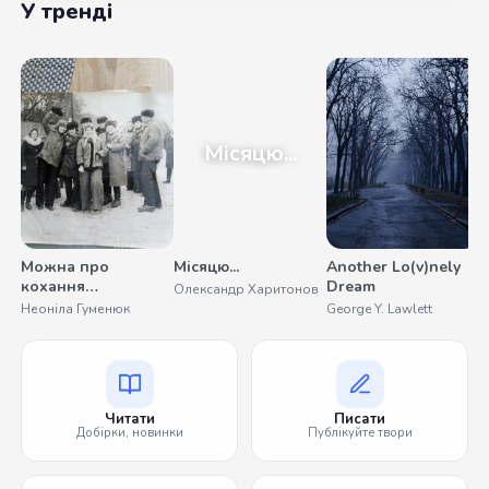
У тренді
Місяцю...
Можна про
Місяцю...
Another Lo(v)nely
У
кохання
Dream
Олександр Харитонов
С
помовчати
Неоніла Гуменюк
George Y. Lawlett
Читати
Писати
Добірки, новинки
Публікуйте твори