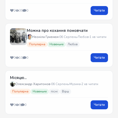
Читати
2
39
0
Можна про кохання помовчати
Неоніла Гуменюк
06 Серпень
Любов
1 хв читати
Популярна
Новеньке
Любов
Читати
0
10
0
Місяцю...
Олександр Харитонов
06 Серпень
Музика
2 хв читати
Популярна
Новеньке
пісні
Вірш
Читати
0
9
0