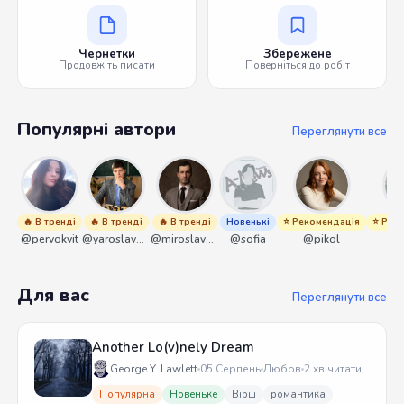
Чернетки
Збережене
Продовжіть писати
Поверніться до робіт
Популярні автори
Переглянути все
🔥 В тренді
🔥 В тренді
🔥 В тренді
Новенькі
⭐ Рекомендація
⭐ Рек
@pervokvit
@yaroslavbrunko
@miroslavmaniyk
@sofia
@pikol
@
Для вас
Переглянути все
Another Lo(v)nely Dream
George Y. Lawlett
05 Серпень
Любов
2 хв читати
Популярна
Новеньке
Вірш
романтика