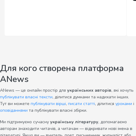
Для кого створена платформа
ANews
ANews — це онлайн простір для
українських авторів
, які хочуть
публікувати власні тексти
, ділитися думками та надихати інших.
Тут ви можете
публікувати вірші
,
писати статті
, ділитися
уроками
і
оповіданнями
та публікувати власні збірки.
Ми підтримуємо сучасну
українську літературу
, допомагаємо
авторам знаходити читачів, а читачам — відкривати нові імена в
літературі. Якщо ви — вчитель, поет, письменник, журналіст або