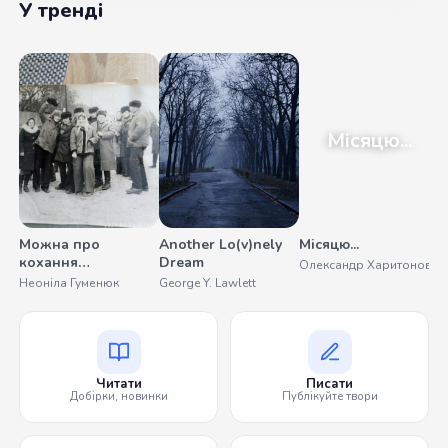
У тренді
Місяцю...
Можна про
Another Lo(v)nely
Місяцю...
У
кохання
Dream
Олександр Харитонов
С
помовчати
Неоніла Гуменюк
George Y. Lawlett
Читати
Писати
Добірки, новинки
Публікуйте твори