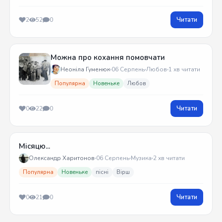
Читати
2
52
0
Можна про кохання помовчати
Неоніла Гуменюк
06 Серпень
Любов
1 хв читати
Популярна
Новеньке
Любов
Читати
0
22
0
Місяцю...
Олександр Харитонов
06 Серпень
Музика
2 хв читати
Популярна
Новеньке
пісні
Вірш
Читати
0
21
0