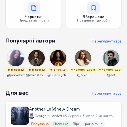
Чернетки
Збережене
Продовжіть писати
Поверніться до робіт
Популярні автори
Переглянути все
🔥 В тренді
🔥 В тренді
🔥 В тренді
⭐ Рекомендація
⭐ Рекомендація
@pervokvit
@miroslavmaniyk
@uliana_chernenko
@pikol
@ant
Для вас
Переглянути все
Another Lo(v)nely Dream
George Y. Lawlett
05 Серпень
Любов
2 хв читати
Популярна
Новеньке
Вірш
романтика