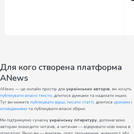
Для кого створена платформа
ANews
ANews — це онлайн простір для
українських авторів
, які хочуть
публікувати власні тексти
, ділитися думками та надихати інших.
Тут ви можете
публікувати вірші
,
писати статті
, ділитися
уроками
і
оповіданнями
та публікувати власні збірки.
Ми підтримуємо сучасну
українську літературу
, допомагаємо
авторам знаходити читачів, а читачам — відкривати нові імена в
літературі. Якщо ви — вчитель, поет, письменник, журналіст або