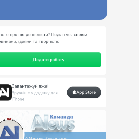
аєте про що розповісти? Поділіться своїми
овинами, ідеями та творчістю
Додати роботу
Завантажуй вже!
App Store
Зручніше у додатку для
iPhone
ANews Команда