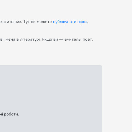
ихати інших. Тут ви можете
публікувати вірші
,
і імена в літературі. Якщо ви — вчитель, поет,
ні роботи.