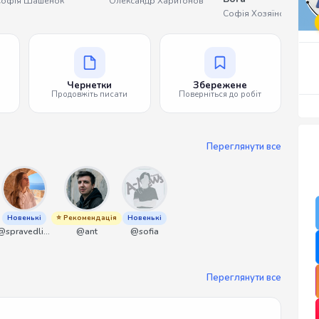
Софія Шашенок
Олександр Харитонов
Софія Хозяїнова
Чернетки
Збережене
Продовжіть писати
Поверніться до робіт
Переглянути все
Новенькі
⭐ Рекомендація
Новенькі
@spravedliwa
@ant
@sofia
Переглянути все