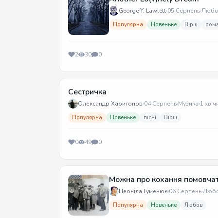
George Y. Lawlett
05 Серпень
Любо
Популярна
Новеньке
Вірш
ром
2
30
0
Сестричка
Олександр Харитонов
04 Серпень
Музика
1 хв ч
Популярна
Новеньке
пісні
Вірш
0
49
0
Можна про кохання помовча
Неоніла Гуменюк
06 Серпень
Люб
Популярна
Новеньке
Любов