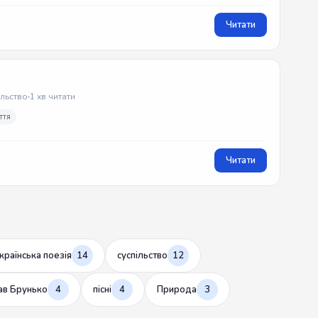
Читати
ільство
1 хв читати
ття
Читати
країнська поезія
14
суспільство
12
ав Брунько
4
пісні
4
Природа
3