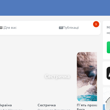
1
М
Для вас
Публікації
н
Сестричка
Україна
Сестричка
П`ять прохань до
Бога