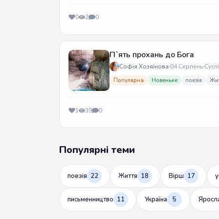
0
2
0
П`ять прохань до Бога
Софія Хозяїнова
04 Серпень
Сусп
Популярна
Новеньке
поезія
Жи
1
39
0
Популярні теми
поезія
22
Життя
18
Вірш
17
у
письменництво
11
Україна
5
Яросл