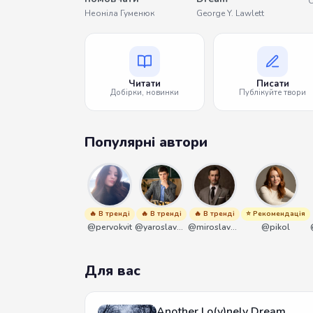
Неоніла Гуменюк
George Y. Lawlett
Читати
Писати
Добірки, новинки
Публікуйте твори
Популярні автори
🔥 В тренді
🔥 В тренді
🔥 В тренді
⭐ Рекомендація
@pervokvit
@yaroslavbrunko
@miroslavmaniyk
@pikol
Для вас
Another Lo(v)nely Dream