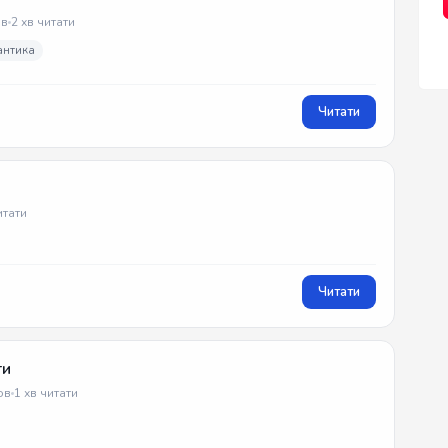
в
2 хв читати
антика
Читати
итати
Читати
ти
ов
1 хв читати