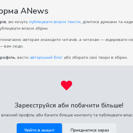
форма ANews
рів
, які хочуть
публікувати власні тексти
, ділитися думками та над
ублікувати власні збірки.
опомагаємо авторам знаходити читачів, а читачам — відкривати нов
— вам сюди.
профіль
, вести
авторський блог
або збирати свої твори в збірки.
Зареєструйся аби побачити більше!
 власний профіль аби бачити більше контенту та публікувати влас
Увійти в акаунт
Приєднатися зараз