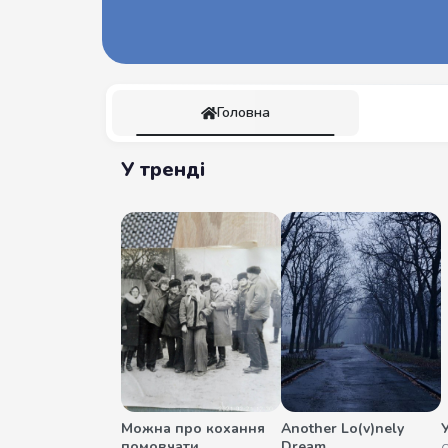
Головна
У тренді
Можна про кохання
Another Lo(v)nely
помовчати
Dream