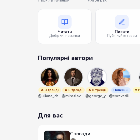
Неоніла Гуменюк
Антон Бек
Читати
Писати
Добірки, новинки
Публікуйте твори
Популярні автори
🔥 В тренді
🔥 В тренді
🔥 В тренді
Новенькі
⭐ 
@uliana_chernenko
@miroslavmaniyk
@george_y_lawlett
@spravedliwa
Для вас
Спогади