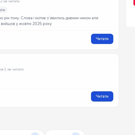
2 хв читати
ірш
но рік тому. Слова і мотив зʼявились дивним чином але
ек вийшов у жовтні 2025 року
Читати
ов
1 хв читати
Читати