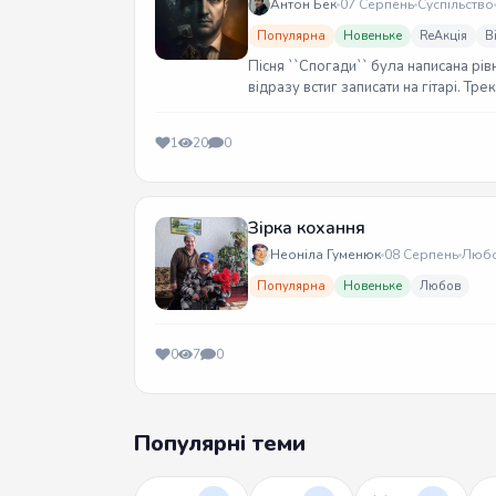
Антон Бек
07 Серпень
Суспільство
Популярна
Новеньке
ReАкція
В
Пісня ``Спогади`` була написана рів
відразу встиг записати на гітарі. Тр
1
20
0
Зірка кохання
Неоніла Гуменюк
08 Серпень
Люб
Популярна
Новеньке
Любов
0
7
0
Популярні теми