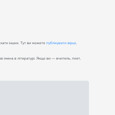
ихати інших. Тут ви можете
публікувати вірші
,
і імена в літературі. Якщо ви — вчитель, поет,