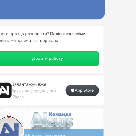
аєте про що розповісти? Поділіться своїми
овинами, ідеями та творчістю
Додати роботу
Завантажуй вже!
App Store
Зручніше у додатку для
iPhone
ANews Команда