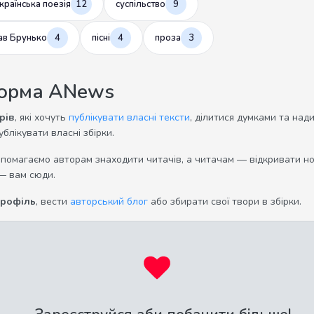
країнська поезія
12
суспільство
9
ав Брунько
4
пісні
4
проза
3
форма ANews
рів
, які хочуть
публікувати власні тексти
, ділитися думками та над
ублікувати власні збірки.
опомагаємо авторам знаходити читачів, а читачам — відкривати нов
— вам сюди.
профіль
, вести
авторський блог
або збирати свої твори в збірки.