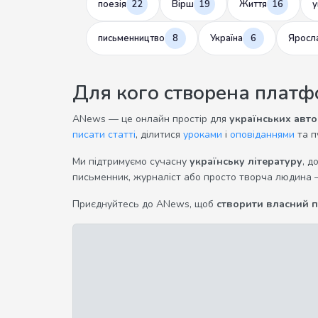
поезія
22
Вірш
19
Життя
16
у
письменництво
8
Україна
6
Яросл
Для кого створена плат
ANews — це онлайн простір для
українських авто
писати статті
, ділитися
уроками
і
оповіданнями
та п
Ми підтримуємо сучасну
українську літературу
, д
письменник, журналіст або просто творча людина 
Приєднуйтесь до ANews, щоб
створити власний 