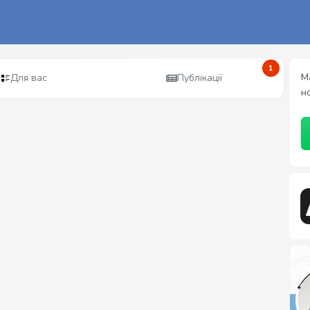
1
М
Для вас
Публікації
н