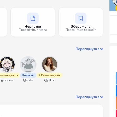
Чернетки
Збережене
Продовжіть писати
Поверніться до робіт
Переглянути все
Рекомендація
Новенькі
⭐ Рекомендація
@oleksa
@sofia
@pikol
Переглянути все