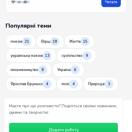
Читати
0
1
0
Популярні теми
поезія
21
Вірш
18
Життя
15
українська поезія
13
суспільство
9
письменництво
8
Україна
6
Ярослав Брунько
4
пісні
4
Природа
3
Маєте про що розповісти? Поділіться своїми новинами,
ідеями та творчістю
Додати роботу