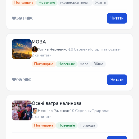
Популярна
Новеньке
українська поезія
Життя
Читати
1
14
0
МОВА
Уляна Черненко
10 Серпень
Історія та освіта
2 хв читати
Популярна
Новеньке
мова
Війна
Читати
0
9
0
Осені ватра калинова
Неоніла Гуменюк
10 Серпень
Природа
1 хв читати
Популярна
Новеньке
Природа