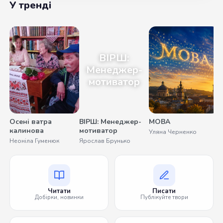
У тренді
ВІРШ:
Менеджер-
мотиватор
Осені ватра
ВІРШ: Менеджер-
МОВА
калинова
мотиватор
Уляна Черненко
Неоніла Гуменюк
Ярослав Брунько
Читати
Писати
Добірки, новинки
Публікуйте твори