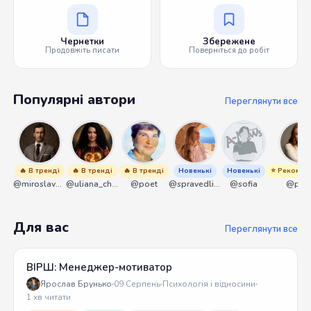
Чернетки
Збережене
Продовжіть писати
Поверніться до робіт
Популярні автори
Переглянути все
🔥 В тренді
🔥 В тренді
🔥 В тренді
Новенькі
Новенькі
⭐ Рекомен
@miroslavmaniyk
@uliana_chernenko
@poet
@spravedliwa
@sofia
@piko
Для вас
Переглянути все
ВІРШ: Менеджер-мотиватор
Ярослав Брунько
09 Серпень
Психологія і відносини
1 хв читати