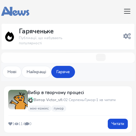
Гаряченьке
Публікації, що набувають
популярності
Нові
Найкращі
Гаряче
Вибір в творчому процесі
Віктор Victor_sfl
02 Серпень
Гумор
1 хв читати
міні-комікс
гумор
Читати
1
114
0