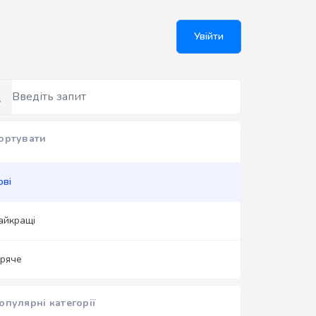
Увійти
ортувати
ові
айкращі
аряче
опулярні категорії