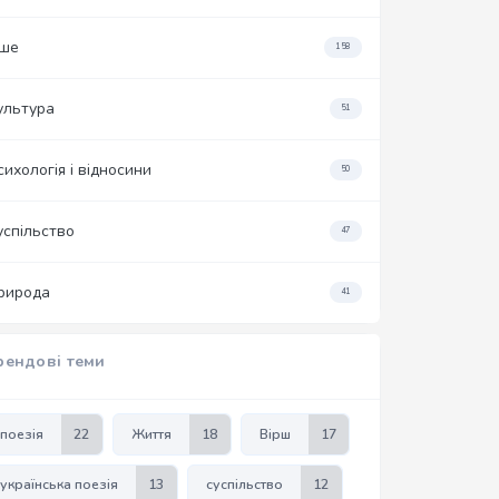
нше
158
ультура
51
сихологія і відносини
50
успільство
47
рирода
41
рендові теми
поезія
22
Життя
18
Вірш
17
українська поезія
13
суспільство
12