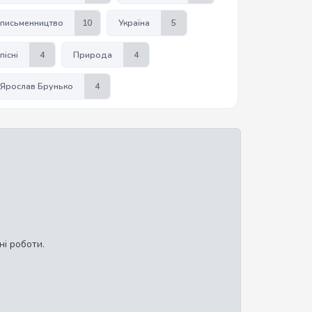
письменництво
10
Україна
5
пісні
4
Природа
4
Ярослав Брунько
4
ні роботи.