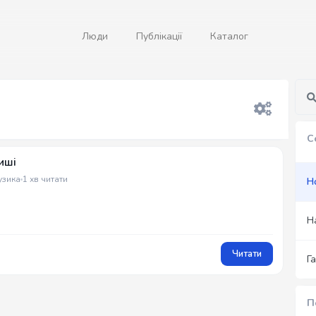
Люди
Публікації
Каталог
С
иші
узика
1 хв читати
Н
Н
Читати
Г
П