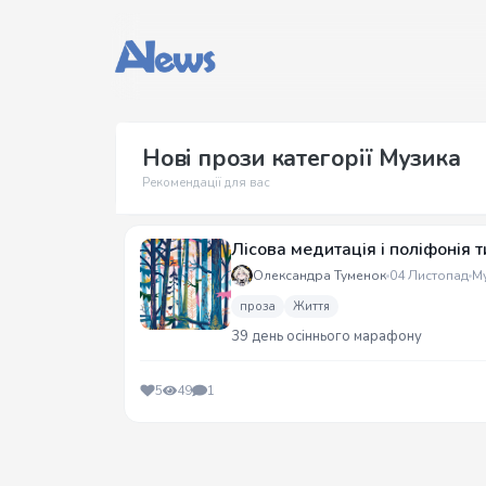
Нові прози категорії Музика
Рекомендації для вас
Лісова медитація і поліфонія т
Олександра Туменок
04 Листопад
М
проза
Життя
39 день осіннього марафону
5
49
1