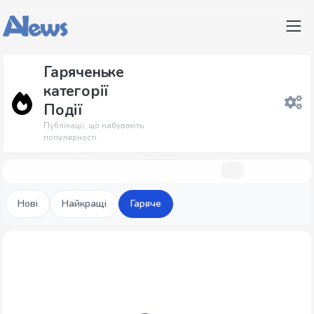
Гаряченьке
категорії
Події
Публікації, що набувають
популярності
Нові
Найкращі
Гаряче