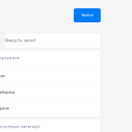
Увійти
ортувати
ові
айкращі
аряче
опулярні категорії