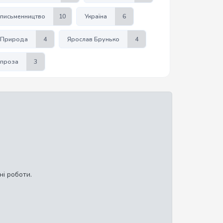
письменництво
10
Україна
6
Природа
4
Ярослав Брунько
4
проза
3
ні роботи.