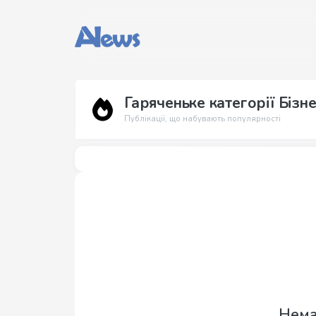
Гаряченьке категорії Бізне
Публікації, що набувають популярності
Нема