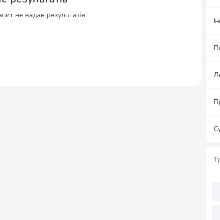
пит не надав результатів
І
П
Л
П
С
Т