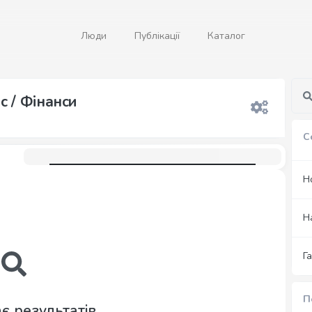
Люди
Публікації
Каталог
с / Фінанси
С
Н
Н
Г
П
є результатів