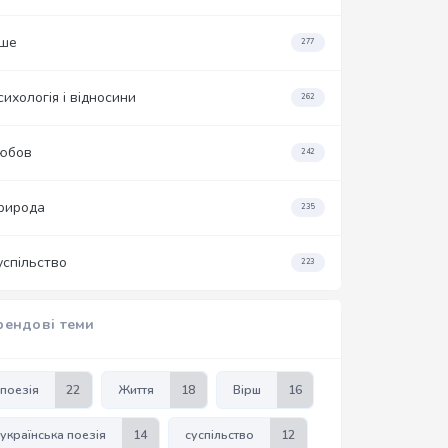
нше
277
сихологія і відносини
262
юбов
242
рирода
235
успільство
223
рендові теми
поезія
22
Життя
18
Вірш
16
українська поезія
14
суспільство
12