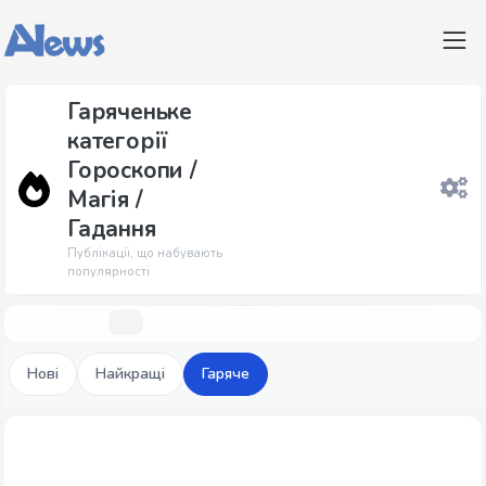
Гаряченьке
категорії
Гороскопи /
Магія /
Гадання
Публікації, що набувають
популярності
Нові
Найкращі
Гаряче