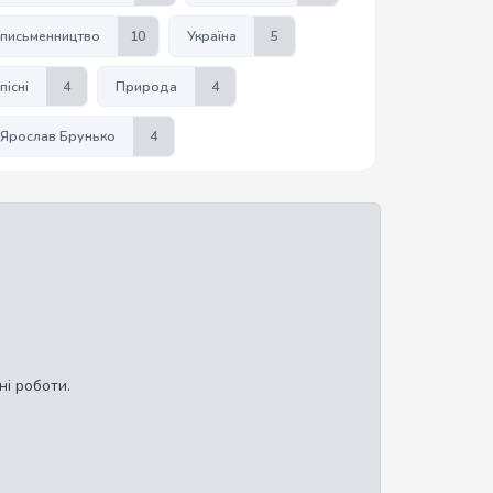
письменництво
10
Україна
5
пісні
4
Природа
4
Ярослав Брунько
4
ні роботи.