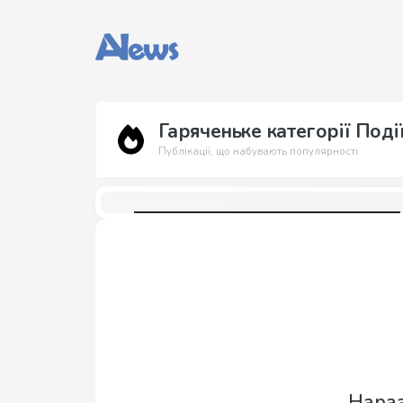
Гаряченьке категорії Поді
Публікації, що набувають популярності
Нараз