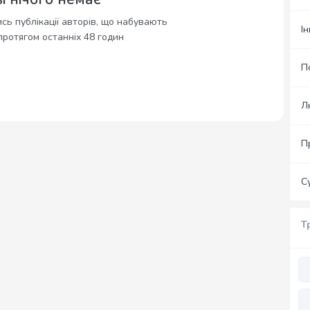
сь публікації авторів, що набувають
І
протягом останніх 48 годин
П
Л
П
С
Т