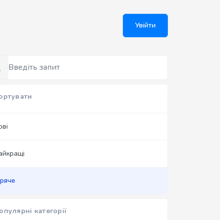
Увійти
ортувати
ові
айкращі
аряче
опулярні категорії