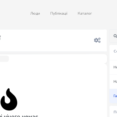
Люди
Публікації
Каталог
ї
С
Н
Н
Г
П
і нічого немає