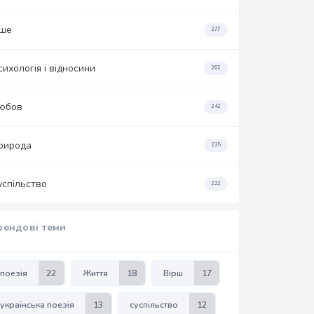
нше
277
сихологія і відносини
262
юбов
242
рирода
235
успільство
222
рендові теми
поезія
22
Життя
18
Вірш
17
українська поезія
13
суспільство
12