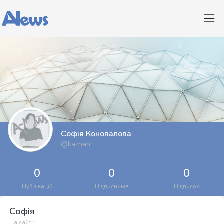
Софія Коновалова
@kazhan
0
0
0
Публікацій
Підписників
Підписок
Софія
На сайті: