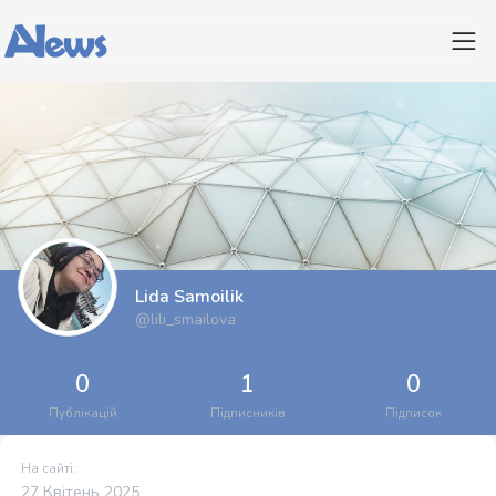
Lida Samoilik
@lili_smailova
0
1
0
Публікацій
Підписників
Підписок
На сайті:
27 Квітень 2025