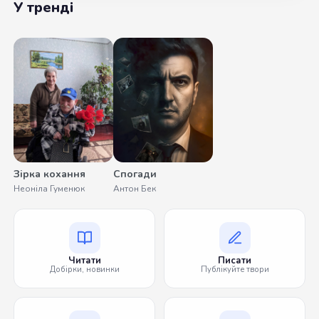
У тренді
Зірка кохання
Спогади
Неоніла Гуменюк
Антон Бек
Читати
Писати
Добірки, новинки
Публікуйте твори