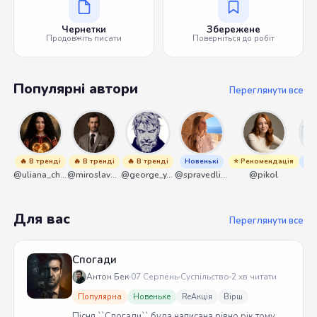
Чернетки
Збережене
Продовжіть писати
Поверніться до робіт
Популярні автори
Переглянути все
🔥 В тренді
🔥 В тренді
🔥 В тренді
Новенькі
⭐ Рекомендація
Нов
@uliana_chernenko
@miroslavmaniyk
@george_y_lawlett
@spravedliwa
@pikol
@s
Для вас
Переглянути все
Спогади
Антон Бек
07 Серпень
Суспільство
2 хв читати
Популярна
Новеньке
ReАкція
Вірш
Пісня ``Спогади`` була написана рівно рік тому.