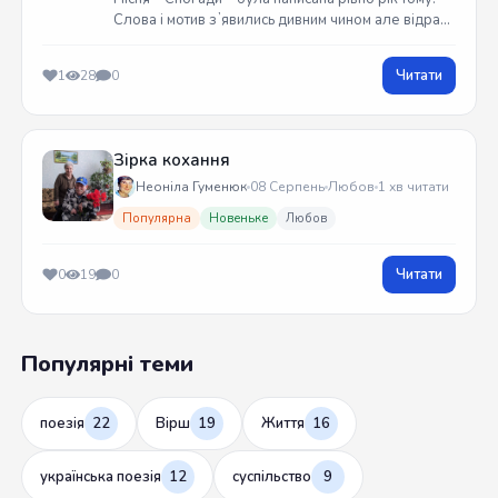
Слова і мотив зʼявились дивним чином але відразу
встиг записати на гітарі. Трек вийшов у жовтні
2025 року
Читати
1
28
0
Зірка кохання
Неоніла Гуменюк
08 Серпень
Любов
1 хв читати
Популярна
Новеньке
Любов
Читати
0
19
0
Популярні теми
поезія
22
Вірш
19
Життя
16
українська поезія
12
суспільство
9