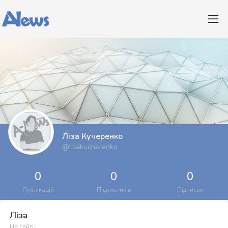
Ліза Кучеренко
@lizakucherenko
0
0
0
Публікацій
Підписників
Підписок
Ліза
На сайті: