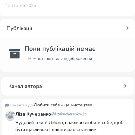
13 Лютий 2025
Публікації
Поки публікацій немає
Немає нічого для відображення
Канал автора
Любити себе – це мистецтво
Коментар до:
Ліза Кучеренко
@lizakucherenko
1р
Чудовий текст! Дійсно, важливо любити себе, щоб
бути щасливою і давати радість іншим.