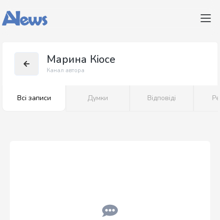
Марина Кіосе
Канал автора
Всі записи
Думки
Відповіді
Ре