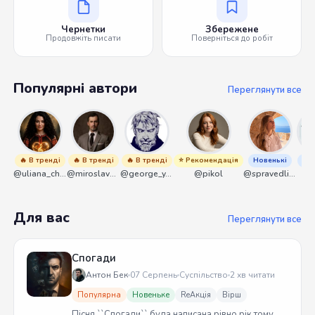
Чернетки
Збережене
Продовжіть писати
Поверніться до робіт
Популярні автори
Переглянути все
🔥 В тренді
🔥 В тренді
🔥 В тренді
⭐ Рекомендація
Новенькі
Нов
@uliana_chernenko
@miroslavmaniyk
@george_y_lawlett
@pikol
@spravedliwa
@s
Для вас
Переглянути все
Спогади
Антон Бек
07 Серпень
Суспільство
2 хв читати
Популярна
Новеньке
ReАкція
Вірш
Пісня ``Спогади`` була написана рівно рік тому.