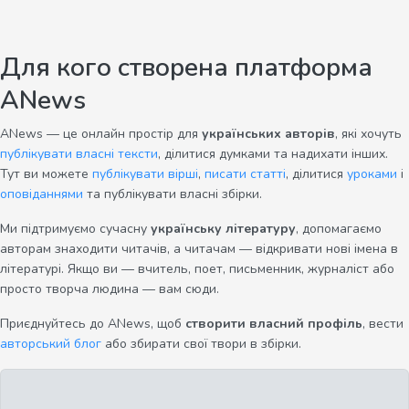
Для кого створена платформа
ANews
ANews — це онлайн простір для
українських авторів
, які хочуть
публікувати власні тексти
, ділитися думками та надихати інших.
Тут ви можете
публікувати вірші
,
писати статті
, ділитися
уроками
і
оповіданнями
та публікувати власні збірки.
Ми підтримуємо сучасну
українську літературу
, допомагаємо
авторам знаходити читачів, а читачам — відкривати нові імена в
літературі. Якщо ви — вчитель, поет, письменник, журналіст або
просто творча людина — вам сюди.
Приєднуйтесь до ANews, щоб
створити власний профіль
, вести
авторський блог
або збирати свої твори в збірки.