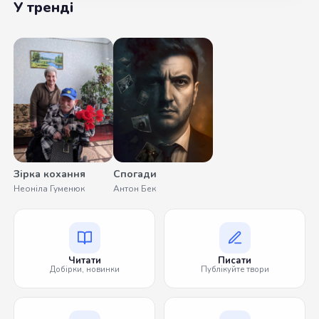
У тренді
Зірка кохання
Спогади
Неоніла Гуменюк
Антон Бек
Читати
Писати
Добірки, новинки
Публікуйте твори