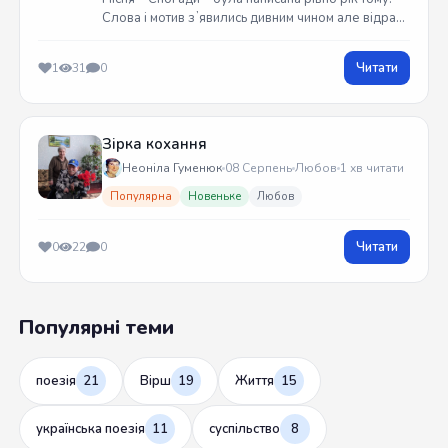
Слова і мотив зʼявились дивним чином але відразу
встиг записати на гітарі. Трек вийшов у жовтні
2025 року
Читати
1
31
0
Зірка кохання
Неоніла Гуменюк
08 Серпень
Любов
1 хв читати
Популярна
Новеньке
Любов
Читати
0
22
0
Популярні теми
поезія
21
Вірш
19
Життя
15
українська поезія
11
суспільство
8