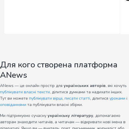
Для кого створена платформа
ANews
ANews — це онлайн простір для
українських авторів
, які хочуть
публікувати власні тексти
, ділитися думками та надихати інших.
Тут ви можете
публікувати вірші
,
писати статті
, ділитися
уроками
і
оповіданнями
та публікувати власні збірки.
Ми підтримуємо сучасну
українську літературу
, допомагаємо
авторам знаходити читачів, а читачам — відкривати нові імена в
літературі. Якщо ви — вчитель, поет, письменник, журналіст або