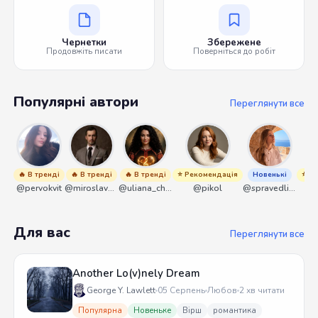
Чернетки
Збережене
Продовжіть писати
Поверніться до робіт
Популярні автори
Переглянути все
🔥 В тренді
🔥 В тренді
🔥 В тренді
⭐ Рекомендація
Новенькі
⭐ Р
@pervokvit
@miroslavmaniyk
@uliana_chernenko
@pikol
@spravedliwa
Для вас
Переглянути все
Another Lo(v)nely Dream
George Y. Lawlett
05 Серпень
Любов
2 хв читати
Популярна
Новеньке
Вірш
романтика