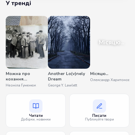
У тренді
Місяцю...
Можна про
Another Lo(v)nely
Місяцю...
У
кохання
Dream
Олександр Харитонов
С
помовчати
Неоніла Гуменюк
George Y. Lawlett
Читати
Писати
Добірки, новинки
Публікуйте твори