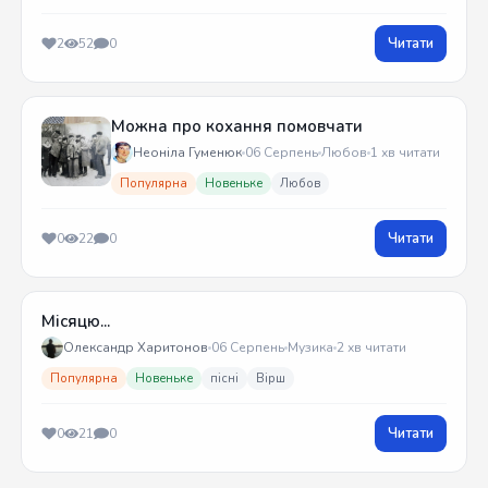
Читати
2
52
0
Можна про кохання помовчати
Неоніла Гуменюк
06 Серпень
Любов
1 хв читати
Популярна
Новеньке
Любов
Читати
0
22
0
Місяцю...
Олександр Харитонов
06 Серпень
Музика
2 хв читати
Популярна
Новеньке
пісні
Вірш
Читати
0
21
0