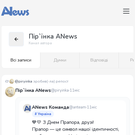
Пір`їнка ANews
Канал автора
Всі записи
Думки
Відповіді
Ре
@piryinka
зробив(-ла) репост
Пір`їнка ANews
@piryinka
11міс
ANews Команда
@anteam
11міс
# Україна
💙💛 З Днем Прапора, друзі!
Прапор — це символ нашої ідентичності,