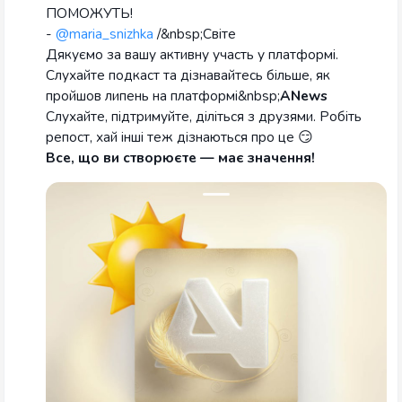
ПОМОЖУТЬ!
-
@maria_snizhka
/&nbsp;Світе
Дякуємо за вашу активну участь у платформі.
Слухайте подкаст та дізнавайтесь більше, як
пройшов липень на платформі&nbsp;
ANews
Слухайте, підтримуйте, діліться з друзями. Робіть
репост, хай інші теж дізнаються про це 😏
Все, що ви створюєте — має значення!