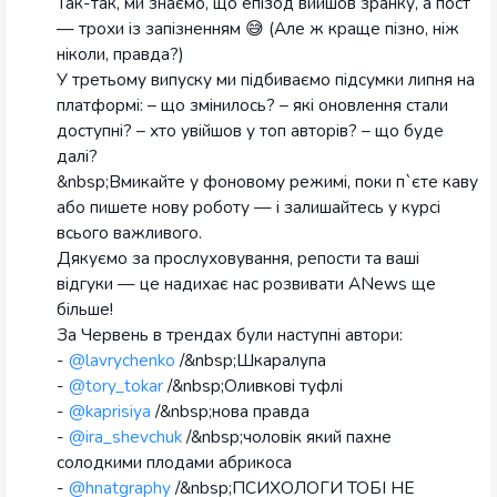
Так-так, ми знаємо, що епізод вийшов зранку, а пост
— трохи із запізненням 😅 (Але ж краще пізно, ніж
ніколи, правда?)
У третьому випуску ми підбиваємо підсумки липня на
платформі: – що змінилось? – які оновлення стали
доступні? – хто увійшов у топ авторів? – що буде
далі?
&nbsp;Вмикайте у фоновому режимі, поки п`єте каву
або пишете нову роботу — і залишайтесь у курсі
всього важливого.
Дякуємо за прослуховування, репости та ваші
відгуки — це надихає нас розвивати ANews ще
більше!
За Червень в трендах були наступні автори:
-
@lavrychenko
/&nbsp;Шкаралупа
-
@tory_tokar
/&nbsp;Оливкові туфлі
-
@kaprisiya
/&nbsp;нова правда
-
@ira_shevchuk
/&nbsp;чоловік який пахне
солодкими плодами абрикоса
-
@hnatgraphy
/&nbsp;ПСИХОЛОГИ ТОБІ НЕ