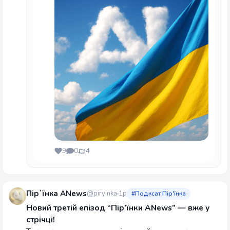
9
0
4
Пір`їнка ANews
@piryinka
1р
#Подксат Пір'їнка
Новий третій епізод “Пір’їнки ANews” — вже у
стрічці!