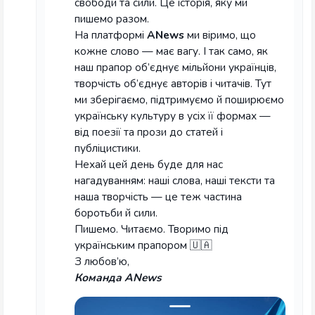
свободи та сили. Це історія, яку ми
пишемо разом.
На платформі
ANews
ми віримо, що
кожне слово — має вагу. І так само, як
наш прапор об’єднує мільйони українців,
творчість об’єднує авторів і читачів. Тут
ми зберігаємо, підтримуємо й поширюємо
українську культуру в усіх її формах —
від поезії та прози до статей і
публіцистики.
Нехай цей день буде для нас
нагадуванням: наші слова, наші тексти та
наша творчість — це теж частина
боротьби й сили.
Пишемо. Читаємо. Творимо під
українським прапором 🇺🇦
З любов’ю,
Команда ANews