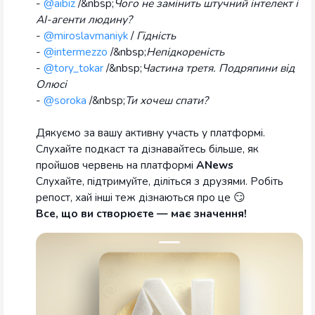
-
@aibiz
/&nbsp;
Чого не замінить штучний інтелект і
AI-агенти людину?
-
@miroslavmaniyk
/
Гідність
-
@intermezzo
/&nbsp;
Непідкореність
-
@tory_tokar
/&nbsp;
Частина третя. Подряпини від
Олюсі
-
@soroka
/&nbsp;
Ти хочеш спати?
Дякуємо за вашу активну участь у платформі.
Слухайте подкаст та дізнавайтесь більше, як
пройшов червень на платформі
ANews
Слухайте, підтримуйте, діліться з друзями. Робіть
репост, хай інші теж дізнаються про це 😏
Все, що ви створюєте — має значення!