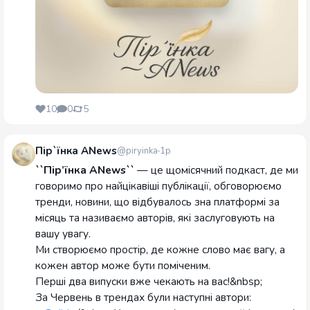
10
0
5
Пір`їнка ANews
@piryinka
1р
``Пір’їнка ANews``
— це щомісячний подкаст, де ми
говоримо про найцікавіші публікації, обговорюємо
тренди, новини, що відбувалось зна платформі за
місяць та називаємо авторів, які заслуговують на
вашу увагу.
Ми створюємо простір, де кожне слово має вагу, а
кожен автор може бути поміченим.
Перші два випуски вже чекають на вас!&nbsp;
За Червень в трендах були наступні автори: