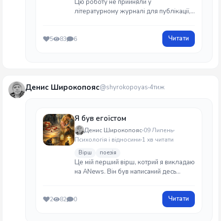
Цю роботу не прийняли у
літературному журналі для публікації,
тож викладаю її тут, щоб вона не
пропадала даром, та не збирала на
Читати
5
83
6
собі пил.
Денис Широкопояс
@shyrokopoyas
4тиж
Я був егоїстом
Денис Широкопояс
09 Липень
Психологія і відносини
1 хв читати
Вірш
поезія
Це мій перший вірш, котрий я викладаю
на ANews. Він був написаний десь
близько опівночі. Дякую Богу за
моменти натхнення!
Читати
2
82
0