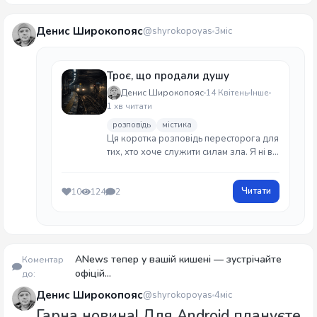
Денис Широкопояс
@shyrokopoyas
3міс
Троє, що продали душу
Денис Широкопояс
14 Квітень
Інше
1 хв читати
розповідь
містика
Ця коротка розповідь пересторога для
тих, хто хоче служити силам зла. Я ні в
якій мірі не закликаю повторювати те,
що зробили ці троє персонажів. Лише
Читати
10
124
2
розповідаю до чого може призвести
продаж душі. Якщо Ви любите
щасливий фінал - то цей твір не для
Вас. Бережіть себе!
ANews тепер у вашій кишені — зустрічайте
Коментар
офіцій...
до:
Денис Широкопояс
@shyrokopoyas
4міс
Гарна новина! Для Android плануєте