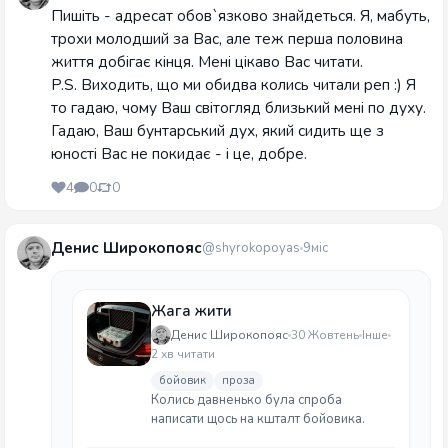
Пишіть - адресат обов`язково знайдеться. Я, мабуть,
трохи молодший за Вас, але теж перша половина
життя добігає кінця. Мені цікаво Вас читати.
P.S. Виходить, що ми обидва колись читали реп :) Я
то гадаю, чому Ваш світогляд близький мені по духу.
Гадаю, Ваш бунтарський дух, який сидить ще з
юності Вас не покидає - і це, добре.
4
0
0
Денис Широкопояс
@shyrokopoyas
9міс
Жага жити
Денис Широкопояс
30 Жовтень
Інше
2 хв читати
бойовик
проза
Колись давненько була спроба
написати щось на кшталт бойовика.