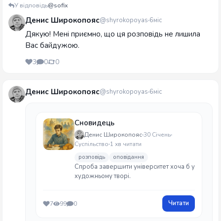
У відповідь
@sofix
Денис Широкопояс
@shyrokopoyas
6міс
Дякую! Мені приємно, що ця розповідь не лишила
Вас байдужою.
3
0
0
Денис Широкопояс
@shyrokopoyas
6міс
Сновидець
Денис Широкопояс
30 Січень
Суспільство
1 хв читати
розповідь
оповідання
Спроба завершити університет хоча б у
художньому творі.
Читати
7
99
0