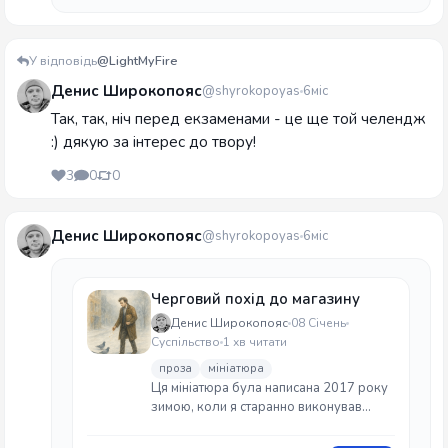
У відповідь
@LightMyFire
Денис Широкопояс
@shyrokopoyas
6міс
Так, так, ніч перед екзаменами - це ще той челендж
:) дякую за інтерес до твору!
3
0
0
Денис Широкопояс
@shyrokopoyas
6міс
Черговий похід до магазину
Денис Широкопояс
08 Січень
Суспільство
1 хв читати
проза
мініатюра
Ця мініатюра була написана 2017 року
зимою, коли я старанно виконував
роботу копірайтера, та зважаючи на те,
що оплата була мізерна, я волів