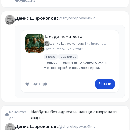
3
0
0
Денис Широкопояс
@shyrokopoyas
8міс
Там, де нема Бога
Денис Широкопояс
14 Листопад
Суспільство
1 хв читати
проза
розповідь
Непрості перипетії гріховного життя.
Не повторюйте помилок героя...
Читати
11
163
6
Майбутнє без адресата: навіщо створювати,
Коментар
якщо ...
до:
Денис Широкопояс
@shyrokopoyas
9міс