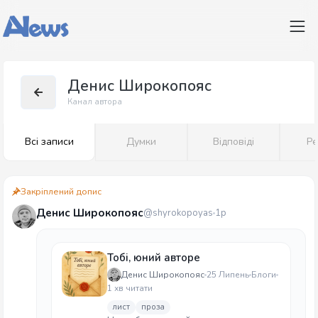
Денис Широкопояс
Канал автора
Всі записи
Думки
Відповіді
Ре
Закріплений допис
Денис Широкопояс
@shyrokopoyas
1р
Тобі, юний авторе
Денис Широкопояс
25 Липень
Блоги
1 хв читати
лист
проза