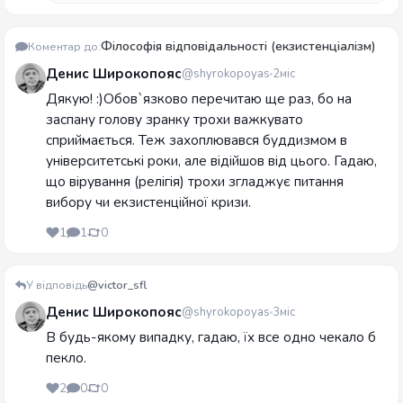
Філософія відповідальності (екзистенціалізм)
Коментар до:
Денис Широкопояс
@shyrokopoyas
2міс
Дякую! :)Обов`язково перечитаю ще раз, бо на
заспану голову зранку трохи важкувато
сприймається. Теж захоплювався буддизмом в
університетські роки, але відійшов від цього. Гадаю,
що вірування (релігія) трохи згладжує питання
вибору чи екзистенційної кризи.
1
1
0
У відповідь
@victor_sfl
Денис Широкопояс
@shyrokopoyas
3міс
В будь-якому випадку, гадаю, їх все одно чекало б
пекло.
2
0
0