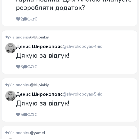
розробляти додаток?
2
1
0
У відповідь
@blipinkiy
Денис Широкопояс
@shyrokopoyas
4міс
Дякую за відгук!
3
0
0
У відповідь
@blipinkiy
Денис Широкопояс
@shyrokopoyas
5міс
Дякую за відгук!
5
0
0
У відповідь
@yamel