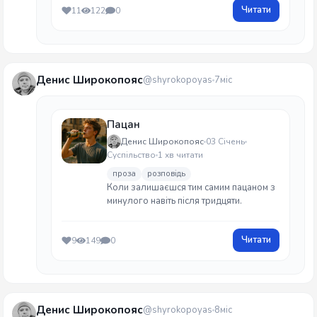
Читати
11
122
0
влаштуватися касиром до
супермаркету.
Денис Широкопояс
@shyrokopoyas
7міс
Пацан
Денис Широкопояс
03 Січень
Суспільство
1 хв читати
проза
розповідь
Коли залишаєшся тим самим пацаном з
минулого навіть після тридцяти.
Читати
9
149
0
Денис Широкопояс
@shyrokopoyas
8міс