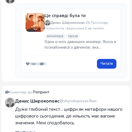
Це справді була ти
Денис Широкопояс
26 Листопад
Психологія і відносини
1 хв читати
мініатюра
проза
Одна із моїх давнішніх мініатюр. Якось я
познайомився з дівчиною, яка
працювала в мережевому маркетингу, і
ми пили з нею каву. Домовлялися про
Читати
9
63
0
те, що будемо разом бігати зранку, але
не склалося... Точної дати написання не
пам`ятаю.
Репринт
Коментар до:
Денис Широкопояс
@shyrokopoyas
8міс
Дуже глибокий текст... цифри як метафори нашого
цифрового сьогодення, де кількість має вагоме
значення. Мені сподобалось.