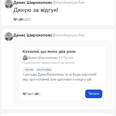
Денис Широкопояс
@shyrokopoyas
5міс
Дякую за відгук!
4
0
0
Денис Широкопояс
@shyrokopoyas
5міс
Кохання, що жило два роки
Денис Широкопояс
14 Лютий
Психологія і відносини
1 хв читати
проза
розповідь
Сьогодні День Валентина, то ж буде короткий
твір про кохання, але щасливого кінця у цій
розповіді не буде. Тож якщо не хочете
засмучуватися - не читайте.
Читати
8
80
2