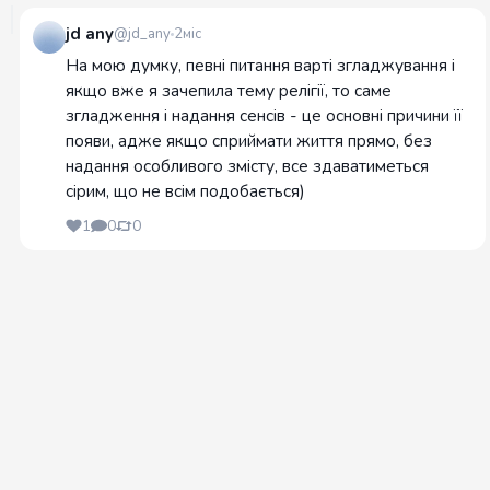
jd any
@jd_any
2міс
На мою думку, певні питання варті згладжування і
якщо вже я зачепила тему релігії, то саме
згладження і надання сенсів - це основні причини її
появи, адже якщо сприймати життя прямо, без
надання особливого змісту, все здаватиметься
сірим, що не всім подобається)
1
0
0