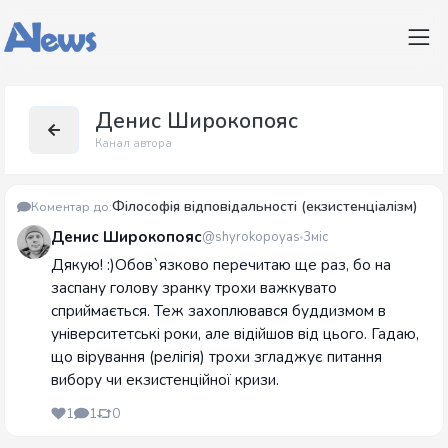
Денис Широкопояс
Канал автора
Філософія відповідальності (екзистенціалізм)
Коментар до:
Денис Широкопояс
@shyrokopoyas
3міс
Дякую! :)Обов`язково перечитаю ще раз, бо на
заспану голову зранку трохи важкувато
сприймається. Теж захоплювався буддизмом в
університетські роки, але відійшов від цього. Гадаю,
що вірування (релігія) трохи згладжує питання
вибору чи екзистенційної кризи.
1
1
0