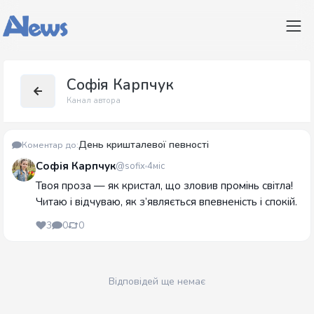
Софія Карпчук
Канал автора
День кришталевої певності
Коментар до:
Софія Карпчук
@sofix
4міс
Твоя проза — як кристал, що зловив промінь світла!
Читаю і відчуваю, як з’являється впевненість і спокій.
3
0
0
Відповідей ще немає