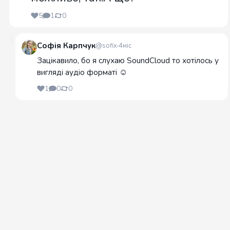
5
1
0
Софія Карпчук
@sofix
4міс
Зацікавило, бо я слухаю SoundCloud то хотілось у
вигляді аудіо форматі ☺️
1
0
0