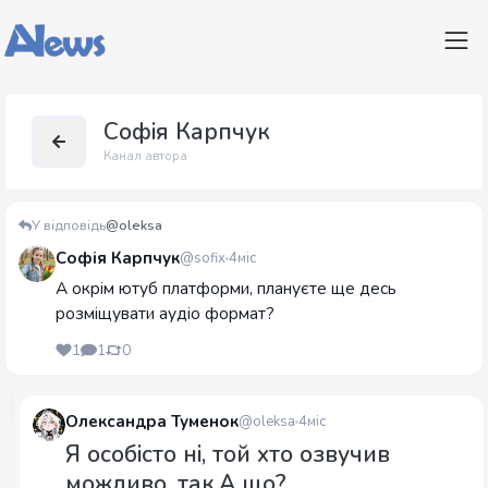
Софія Карпчук
Канал автора
У відповідь
@oleksa
Софія Карпчук
@sofix
4міс
А окрім ютуб платформи, плануєте ще десь
розміщувати аудіо формат?
1
1
0
Олександра Туменок
@oleksa
4міс
Я особісто ні, той хто озвучив
можливо, так.А що?