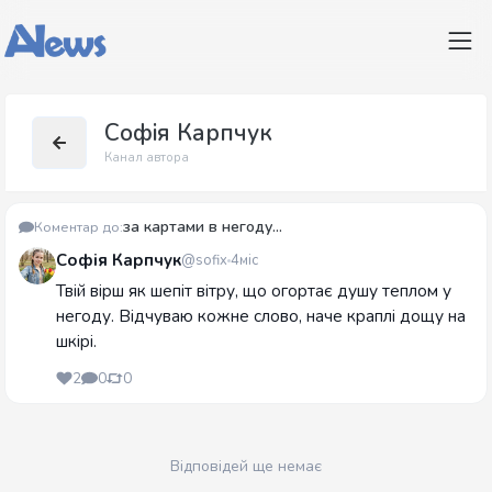
Софія Карпчук
Канал автора
за картами в негоду...
Коментар до:
Софія Карпчук
@sofix
4міс
Твій вірш як шепіт вітру, що огортає душу теплом у
негоду. Відчуваю кожне слово, наче краплі дощу на
шкірі.
2
0
0
Відповідей ще немає