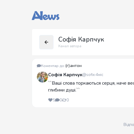
Софія Карпчук
Канал автора
(г)антон
Коментар до:
Софія Карпчук
@sofix
4міс
``Ваші слова торкаються серця, наче ве
глибини душі.``
5
0
0
Відп