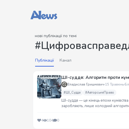
нові публікації по темі
#Цифровасправедл
Публікації
Канал
ШІ-суддя: Алгоритм проти кум
Владислав Гришкевич
15 Травень
Бл
#ШІ_Суддя
#АвторськеПраво
ШІ-суддя — це кінець епохи кумівства 
заробляють, лише холодний алгоритм 
закон? Мій маніфест про правосуддя бе
4
104
0