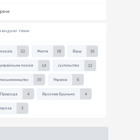
аряче
рендові теми
поезія
22
Життя
18
Вірш
16
українська поезія
14
суспільство
12
письменництво
10
Україна
6
Природа
4
Ярослав Брунько
4
проза
3