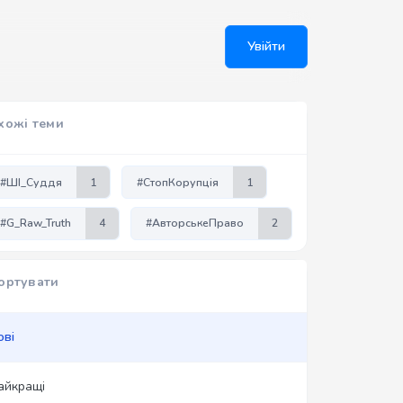
Увійти
хожі теми
#ШІ_Суддя
1
#СтопКорупція
1
#G_Raw_Truth
4
#АвторськеПраво
2
ортувати
ові
айкращі