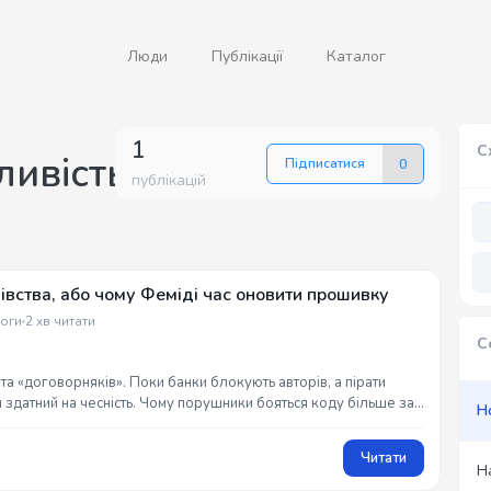
Люди
Публікації
Каталог
1
С
ивість
Підписатися
0
публікацій
івства, або чому Феміді час оновити прошивку
оги
2 хв читати
С
та «договорняків». Поки банки блокують авторів, а пірати
здатний на чесність. Чому порушники бояться коду більше за
Н
з емоцій та зв`язків від G_Raw_Truth. ⚖️🤖
Читати
Н