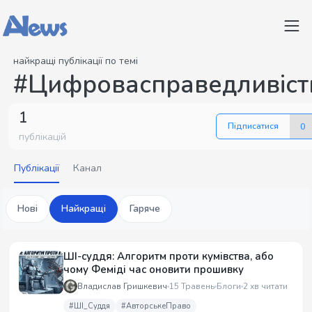
найкращі публікації по темі
#Цифровасправедливіст
1
Підписатися
0
публікацій
Публікації
Канал
Нові
Найкращі
Гаряче
ШІ-суддя: Алгоритм проти кумівства, або
чому Феміді час оновити прошивку
Владислав Гришкевич
15 Травень
Блоги
2 хв читати
#ШІ_Суддя
#АвторськеПраво