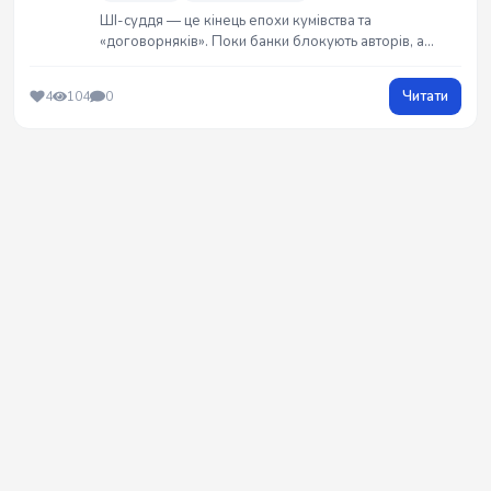
ШІ-суддя — це кінець епохи кумівства та
«договорняків». Поки банки блокують авторів, а
пірати заробляють, лише холодний алгоритм здатний
на чесність. Чому порушники бояться коду більше за
Читати
4
104
0
закон? Мій маніфест про правосуддя без емоцій та
зв`язків від G_Raw_Truth. ⚖️🤖